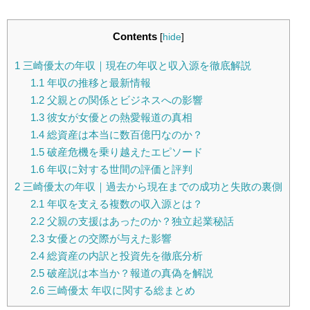
Contents
[
hide
]
1
三崎優太の年収｜現在の年収と収入源を徹底解説
1.1
年収の推移と最新情報
1.2
父親との関係とビジネスへの影響
1.3
彼女が女優との熱愛報道の真相
1.4
総資産は本当に数百億円なのか？
1.5
破産危機を乗り越えたエピソード
1.6
年収に対する世間の評価と評判
2
三崎優太の年収｜過去から現在までの成功と失敗の裏側
2.1
年収を支える複数の収入源とは？
2.2
父親の支援はあったのか？独立起業秘話
2.3
女優との交際が与えた影響
2.4
総資産の内訳と投資先を徹底分析
2.5
破産説は本当か？報道の真偽を解説
2.6
三崎優太 年収に関する総まとめ