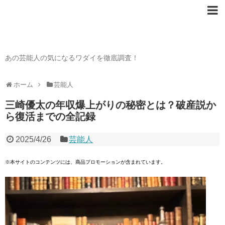
芸能人の〇〇なワダイ
あの芸能人の気になるワダイを徹底調査！
ホーム
芸能人
三崎優太の年収爆上がりの秘密とは？破産説か
ら復活までの全記録
2025/4/26
芸能人
※本サイトのコンテンツには、商品プロモーションが含まれています。