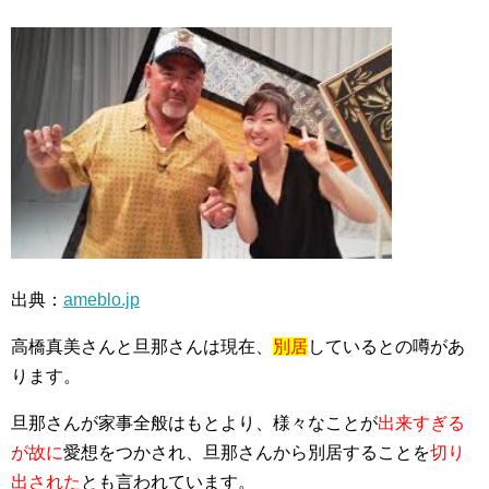
出典：
ameblo.jp
高橋真美さんと旦那さんは現在、
別居
しているとの噂があ
ります。
旦那さんが家事全般はもとより、様々なことが
出来すぎる
が故に
愛想をつかされ、旦那さんから別居することを
切り
出された
とも言われています。