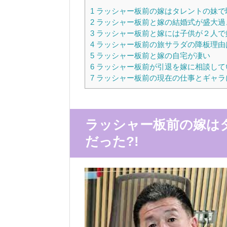
1
ラッシャー板前の嫁はタレントの妹で馴
2
ラッシャー板前と嫁の結婚式が盛大過
3
ラッシャー板前と嫁には子供が２人で
4
ラッシャー板前の旅サラダの降板理由は
5
ラッシャー板前と嫁の自宅が凄い
6
ラッシャー板前が引退を嫁に相談して
7
ラッシャー板前の現在の仕事とギャラ
ラッシャー板前の嫁は
だった?!