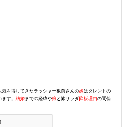
人気を博してきたラッシャー板前さんの
嫁
はタレントの
います。
結婚
までの経緯や
娘
と旅サラダ
降板理由
の関係
]