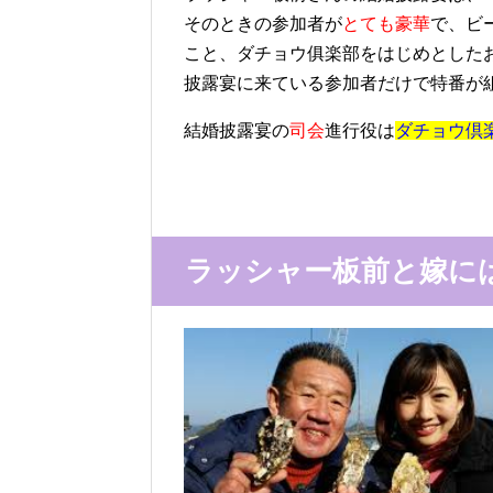
そのときの参加者が
とても豪華
で、ビ
こと、ダチョウ俱楽部をはじめとした
披露宴に来ている参加者だけで特番が
結婚披露宴の
司会
進行役は
ダチョウ倶
ラッシャー板前と嫁に