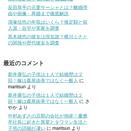
反田恭平の元妻サーシャとは？離婚理
由や画像・再婚まで徹底解説
清塚信也の年収はいくら？推定額と収
入源・自宅や実家を調査
髙木雄也の彼女は現在誰？横川ミナと
の関係や歴代彼女を調査
最近のコメント
新井康弘の子供は１人で結婚歴は２
回！嫁は森尾由美ではなく一般人
に
maritsun
より
新井康弘の子供は１人で結婚歴は２
回！嫁は森尾由美ではなく一般人
に
さ
やか
より
中村あずさの旦那の会社が倒産！慶應
卒社長に起きた異変とタワマン生活と
子供の詳細が凄い
に
maritsun
より