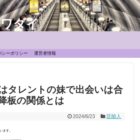
なワダイ
！
バシーポリシー
運営者情報
はタレントの妹で出会いは合
ダ降板の関係とは
2024/6/23
芸能人
います。