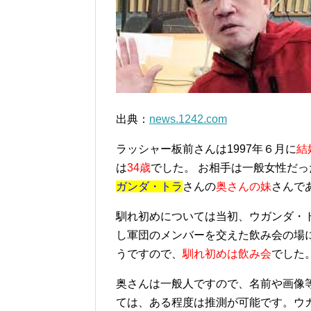
出典：
news.1242.com
ラッシャー板前さんは1997年６月に
結
は
3
4歳
でした。 お相手は
一般女性だっ
ガンダ・トラ
さんの
奥さんの妹
さんで
馴れ初めについては当初、ウガンダ・
し軍団のメンバーを交えた飲み会の場
うですので、
馴れ初めは飲み会
でした
奥さんは一般人ですので、名前や画像
ては、ある程度は推測が可能です。ウ