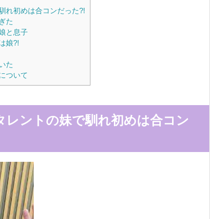
れ初めは合コンだった?!
ぎた
娘と息子
娘?!
いた
について
タレントの妹で馴れ初めは合コン