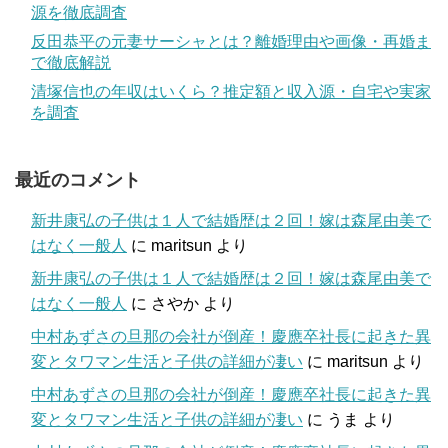
源を徹底調査
反田恭平の元妻サーシャとは？離婚理由や画像・再婚ま
で徹底解説
清塚信也の年収はいくら？推定額と収入源・自宅や実家
を調査
最近のコメント
新井康弘の子供は１人で結婚歴は２回！嫁は森尾由美で
はなく一般人
に
maritsun
より
新井康弘の子供は１人で結婚歴は２回！嫁は森尾由美で
はなく一般人
に
さやか
より
中村あずさの旦那の会社が倒産！慶應卒社長に起きた異
変とタワマン生活と子供の詳細が凄い
に
maritsun
より
中村あずさの旦那の会社が倒産！慶應卒社長に起きた異
変とタワマン生活と子供の詳細が凄い
に
うま
より