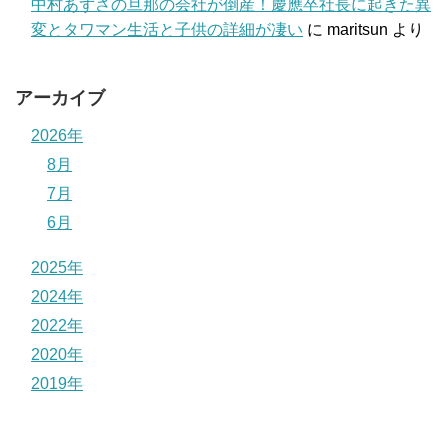
中村あずさの旦那の会社が倒産！慶應卒社長に起きた異
変とタワマン生活と子供の詳細が凄い
に
maritsun
より
アーカイブ
2026年
8月
7月
6月
2025年
2024年
2022年
2020年
2019年