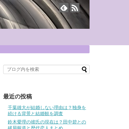
最近の投稿
千葉雄大が結婚しない理由は？独身を
続ける背景と結婚観を調査
鈴木愛理の彼氏の現在は？田中碧との
破局報道と歴代恋人まとめ