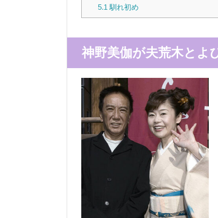
5.1
馴れ初め
神野美伽が夫荒木とよ