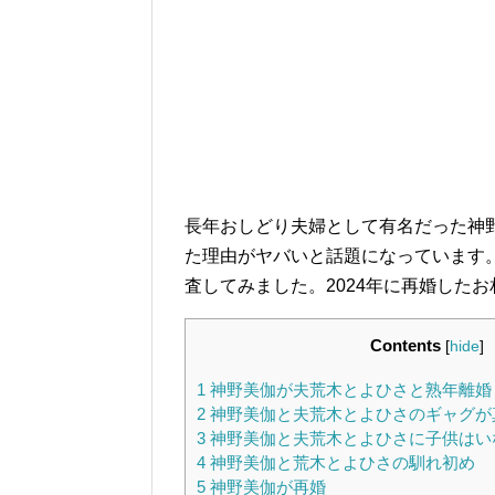
長年おしどり夫婦として有名だった神
た理由がヤバいと話題になっています
査してみました。2024年に再婚した
Contents
[
hide
]
1
神野美伽が夫荒木とよひさと熟年離婚
2
神野美伽と夫荒木とよひさのギャグが
3
神野美伽と夫荒木とよひさに子供はい
4
神野美伽と荒木とよひさの馴れ初め
5
神野美伽が再婚