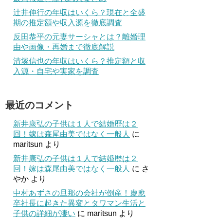
辻井伸行の年収はいくら？現在と全盛
期の推定額や収入源を徹底調査
反田恭平の元妻サーシャとは？離婚理
由や画像・再婚まで徹底解説
清塚信也の年収はいくら？推定額と収
入源・自宅や実家を調査
最近のコメント
新井康弘の子供は１人で結婚歴は２
回！嫁は森尾由美ではなく一般人
に
maritsun
より
新井康弘の子供は１人で結婚歴は２
回！嫁は森尾由美ではなく一般人
に
さ
やか
より
中村あずさの旦那の会社が倒産！慶應
卒社長に起きた異変とタワマン生活と
子供の詳細が凄い
に
maritsun
より