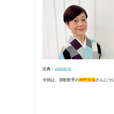
出典：
utabito.jp
今回は、演歌歌手の
神野美伽
さんにつ