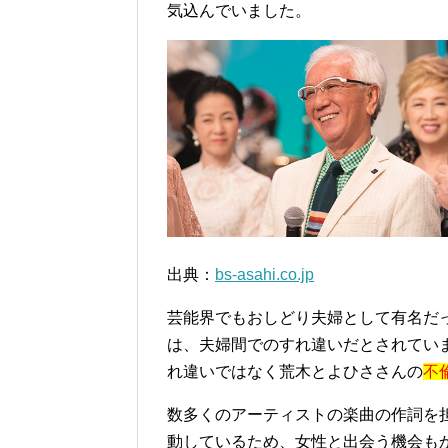
気込んでいました。
出典：
bs-asahi.co.jp
芸能界でもおしどり夫婦として有名だ
は、夫婦間でのすれ違いだとされてい
れ違いではなく荒木とよひささんの
不
数多くのアーティストの楽曲の作詞を
動しているため、女性と出会う機会も