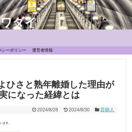
なワダイ
！
バシーポリシー
運営者情報
よひさと熟年離婚した理由が
実になった経緯とは
2024/8/28
2024/8/30
芸能人
います。