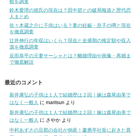
観を調査
鈴木愛理の彼氏の現在は？田中碧との破局報道と歴代恋
人まとめ
佐々木蔵之介に子供はいる？妻の妊娠・息子の噂と現在
を徹底調査
辻井伸行の年収はいくら？現在と全盛期の推定額や収入
源を徹底調査
反田恭平の元妻サーシャとは？離婚理由や画像・再婚ま
で徹底解説
最近のコメント
新井康弘の子供は１人で結婚歴は２回！嫁は森尾由美で
はなく一般人
に
maritsun
より
新井康弘の子供は１人で結婚歴は２回！嫁は森尾由美で
はなく一般人
に
さやか
より
中村あずさの旦那の会社が倒産！慶應卒社長に起きた異