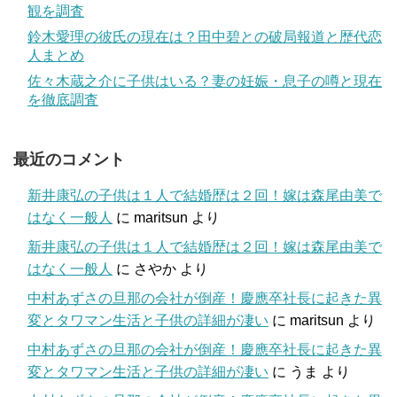
観を調査
鈴木愛理の彼氏の現在は？田中碧との破局報道と歴代恋
人まとめ
佐々木蔵之介に子供はいる？妻の妊娠・息子の噂と現在
を徹底調査
最近のコメント
新井康弘の子供は１人で結婚歴は２回！嫁は森尾由美で
はなく一般人
に
maritsun
より
新井康弘の子供は１人で結婚歴は２回！嫁は森尾由美で
はなく一般人
に
さやか
より
中村あずさの旦那の会社が倒産！慶應卒社長に起きた異
変とタワマン生活と子供の詳細が凄い
に
maritsun
より
中村あずさの旦那の会社が倒産！慶應卒社長に起きた異
変とタワマン生活と子供の詳細が凄い
に
うま
より