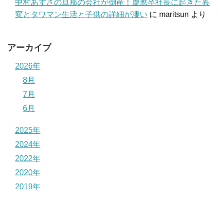
中村あずさの旦那の会社が倒産！慶應卒社長に起きた異
変とタワマン生活と子供の詳細が凄い
に
maritsun
より
アーカイブ
2026年
8月
7月
6月
2025年
2024年
2022年
2020年
2019年