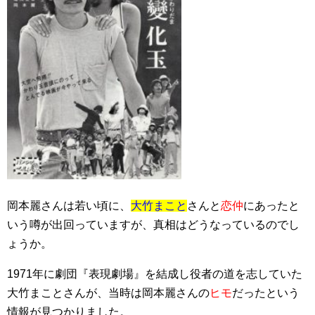
岡本麗さんは若い頃に、
大竹まこと
さんと
恋仲
にあったと
いう噂が出回っていますが、真相はどうなっているのでし
ょうか。
1971年に劇団『表現劇場』を結成し役者の道を志していた
大竹まことさんが、当時は岡本麗さんの
ヒモ
だったという
情報が見つかりました。