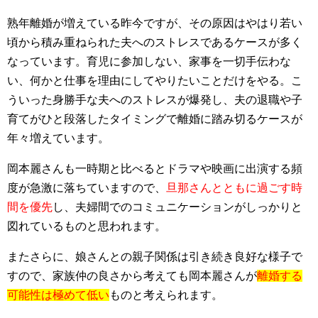
熟年離婚が増えている昨今ですが、その原因はやはり若い
頃から積み重ねられた夫へのストレスであるケースが多く
なっています。育児に参加しない、家事を一切手伝わな
い、何かと仕事を理由にしてやりたいことだけをやる。こ
ういった身勝手な夫へのストレスが爆発し、夫の退職や子
育てがひと段落したタイミングで離婚に踏み切るケースが
年々増えています。
岡本麗さんも一時期と比べるとドラマや映画に出演する頻
度が急激に落ちていますので、
旦那さんとともに過ごす時
間を優先
し、夫婦間でのコミュニケーションがしっかりと
図れているものと思われます。
またさらに、娘さんとの親子関係は引き続き良好な様子で
すので、家族仲の良さから考えても岡本麗さんが
離婚する
可能性は極めて低い
ものと考えられます。