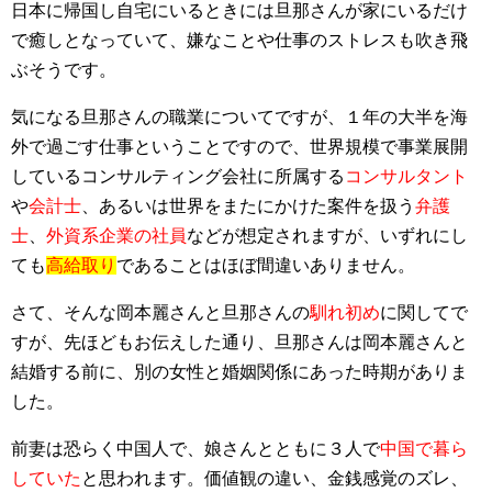
日本に帰国し自宅にいるときには旦那さんが家にいるだけ
で癒しとなっていて、嫌なことや仕事のストレスも吹き飛
ぶそうです。
気になる旦那さんの職業についてですが、１年の大半を海
外で過ごす仕事ということですので、世界規模で事業展開
しているコンサルティング会社に所属する
コンサルタント
や
会計士
、あるいは世界をまたにかけた案件を扱う
弁護
士
、
外資系企業の社員
などが想定されますが、いずれにし
ても
高給取り
であることはほぼ間違いありません。
さて、そんな岡本麗さんと旦那さんの
馴れ初め
に関してで
すが、先ほどもお伝えした通り、旦那さんは岡本麗さんと
結婚する前に、別の女性と婚姻関係にあった時期がありま
した。
前妻は恐らく中国人で、娘さんとともに３人で
中国で暮ら
していた
と思われます。価値観の違い、金銭感覚のズレ、