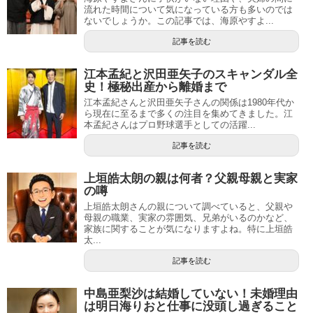
流れた時間について気になっている方も多いのでは
ないでしょうか。この記事では、海原やすよ...
記事を読む
江本孟紀と沢田亜矢子のスキャンダル全
史！極秘出産から離婚まで
江本孟紀さんと沢田亜矢子さんの関係は1980年代か
ら現在に至るまで多くの注目を集めてきました。江
本孟紀さんはプロ野球選手としての活躍...
記事を読む
上垣皓太朗の親は何者？父親母親と実家
の噂
上垣皓太朗さんの親について調べていると、父親や
母親の職業、実家の雰囲気、兄弟がいるのかなど、
家族に関することが気になりますよね。特に上垣皓
太...
記事を読む
中島亜梨沙は結婚していない！未婚理由
は明日海りおと仕事に没頭し過ぎること