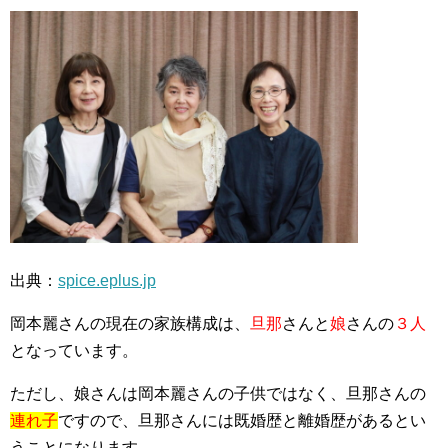
出典：
spice.eplus.jp
岡本麗さんの現在の家族構成は、
旦那
さんと
娘
さんの
３人
となっています。
ただし、娘さんは岡本麗さんの子供ではなく、旦那さんの
連れ子
ですので、旦那さんには既婚歴と離婚歴があるとい
うことになります。