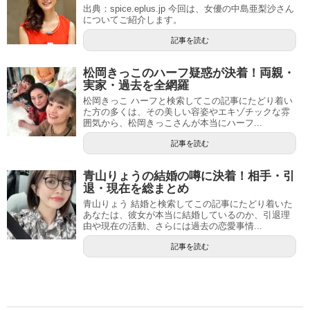
出典：spice.eplus.jp 今回は、女優の中島亜梨沙さん
についてご紹介します。
記事を読む
松岡きっこのハーフ疑惑が決着！両親・
実家・過去を全網羅
松岡きっこ ハーフと検索してこの記事にたどり着い
た方の多くは、その美しい容姿やエキゾチックな雰
囲気から、松岡きっこさんが本当にハーフ...
記事を読む
青山りょうの結婚の噂に決着！相手・引
退・現在を総まとめ
青山りょう 結婚と検索してこの記事にたどり着いた
あなたは、彼女が本当に結婚しているのか、引退理
由や現在の活動、さらには過去の恋愛事情...
記事を読む