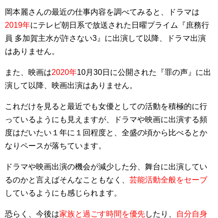
岡本麗さんの最近の仕事内容を調べてみると、ドラマは
2019年
にテレビ朝日系で放送された日曜プライム『庶務行
員 多加賀主水が許さない3』に出演して以降、ドラマ出演
はありません。
また、映画は
2020年
10月30日に公開された『罪の声』に出
演して以降、映画出演はありません。
これだけを見ると最近でも女優としての活動を積極的に行
っているようにも見えますが、ドラマや映画に出演する頻
度はだいたい１年に１回程度と、全盛の頃から比べるとか
なりペースが落ちています。
ドラマや映画出演の機会が減少した分、舞台に出演してい
るのかと言えばそんなこともなく、
芸能活動全般をセーブ
しているようにも感じられます。
恐らく、今後は
家族と過ごす時間を優先
したり、
自分自身