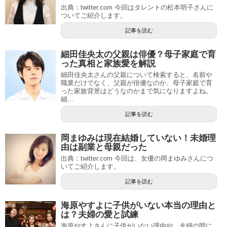
出典：twitter.com 今回はタレントの松本明子さんに
ついてご紹介します。
記事を読む
細田佳央太の父親は俳優？母子家庭で育
った真相と家族愛を解説
細田佳央太さんの父親について検索すると、名前や
職業だけでなく、父親が俳優なのか、母子家庭で育
った家族背景はどうなのかまで気になりますよね。
細...
記事を読む
岡まゆみは現在結婚していない！未婚理
由は副業と母親だった
出典：twitter.com 今回は、女優の岡まゆみさんにつ
いてご紹介します。
記事を読む
海原やすよに子供がいない本当の理由と
は？夫婦の愛と試練
海原やすよさんに子供がいない理由や、夫婦の間に