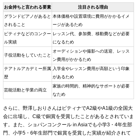
お金持ちと言われる要素
注目される理由
グランドピアノがあると
本体価格や設置環境に費用がかかるイメ
されること
ージがあるため
ピティナなどのコンクー
レッスン代、参加費、移動費などが必要
ル実績
になるため
オーディションや撮影への送迎、レッス
子役活動をしていたこと
ン費用がかかるため
テアトルアカデミー所属
入学金やレッスン費用が高額という印象
歴
があるため
家族の時間的、精神的なサポートが必要
芸能活動と学業の両立
なため
さらに、野澤しおりさんはピティナでA2級やA1級の全国大
会に出場し、C級で銅賞を受賞したことがあるとされていま
す。また、ショパンコンクール in Asiaでも小学3・4年生部
門、小学5・6年生部門で銀賞を受賞した実績が紹介されて