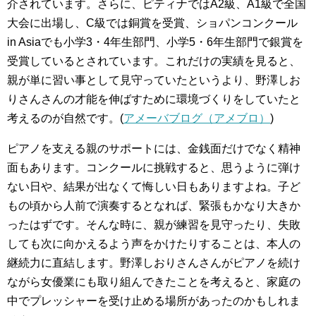
介されています。さらに、ピティナではA2級、A1級で全国
大会に出場し、C級では銅賞を受賞、ショパンコンクール
in Asiaでも小学3・4年生部門、小学5・6年生部門で銀賞を
受賞しているとされています。これだけの実績を見ると、
親が単に習い事として見守っていたというより、野澤しお
りさんさんの才能を伸ばすために環境づくりをしていたと
考えるのが自然です。(
アメーバブログ（アメブロ）
)
ピアノを支える親のサポートには、金銭面だけでなく精神
面もあります。コンクールに挑戦すると、思うように弾け
ない日や、結果が出なくて悔しい日もありますよね。子ど
もの頃から人前で演奏するとなれば、緊張もかなり大きか
ったはずです。そんな時に、親が練習を見守ったり、失敗
しても次に向かえるよう声をかけたりすることは、本人の
継続力に直結します。野澤しおりさんさんがピアノを続け
ながら女優業にも取り組んできたことを考えると、家庭の
中でプレッシャーを受け止める場所があったのかもしれま