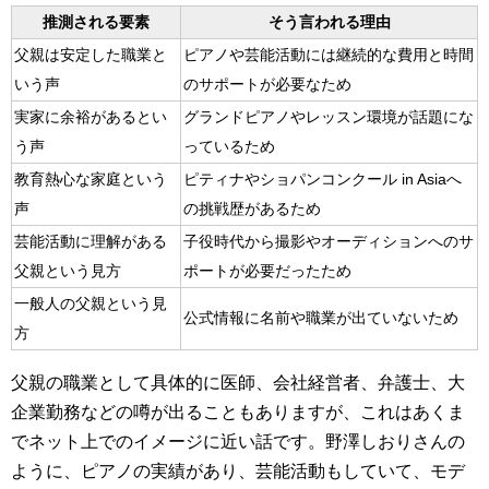
推測される要素
そう言われる理由
父親は安定した職業と
ピアノや芸能活動には継続的な費用と時間
いう声
のサポートが必要なため
実家に余裕があるとい
グランドピアノやレッスン環境が話題にな
う声
っているため
教育熱心な家庭という
ピティナやショパンコンクール in Asiaへ
声
の挑戦歴があるため
芸能活動に理解がある
子役時代から撮影やオーディションへのサ
父親という見方
ポートが必要だったため
一般人の父親という見
公式情報に名前や職業が出ていないため
方
父親の職業として具体的に医師、会社経営者、弁護士、大
企業勤務などの噂が出ることもありますが、これはあくま
でネット上でのイメージに近い話です。野澤しおりさんの
ように、ピアノの実績があり、芸能活動もしていて、モデ