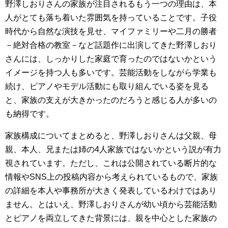
野澤しおりさんの家族が注目されるもう一つの理由は、本
人がとても落ち着いた雰囲気を持っていることです。子役
時代から自然な演技を見せ、マイファミリーや二月の勝者
－絶対合格の教室－など話題作に出演してきた野澤しおり
さんには、しっかりした家庭で育ったのではないかという
イメージを持つ人も多いです。芸能活動をしながら学業も
続け、ピアノやモデル活動にも取り組んでいる姿を見る
と、家族の支えが大きかったのだろうと感じる人が多いの
も納得です。
家族構成についてまとめると、野澤しおりさんは父親、母
親、本人、兄または姉の4人家族ではないかという説が有力
視されています。ただし、これは公開されている断片的な
情報やSNS上の投稿内容から考えられているもので、家族
の詳細を本人や事務所が大きく発表しているわけではあり
ません。とはいえ、野澤しおりさんが幼い頃から芸能活動
とピアノを両立してきた背景には、親を中心とした家族の