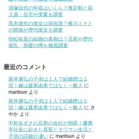
清塚信也の年収はいくら？推定額と収
入源・自宅や実家を調査
髙木雄也の彼女は現在誰？横川ミナと
の関係や歴代彼女を調査
恒松祐里の結婚の真相は？旦那や歴代
彼氏・熱愛の噂を徹底調査
最近のコメント
新井康弘の子供は１人で結婚歴は２
回！嫁は森尾由美ではなく一般人
に
maritsun
より
新井康弘の子供は１人で結婚歴は２
回！嫁は森尾由美ではなく一般人
に
さ
やか
より
中村あずさの旦那の会社が倒産！慶應
卒社長に起きた異変とタワマン生活と
子供の詳細が凄い
に
maritsun
より