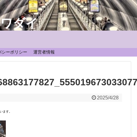
なワダイ
！
バシーポリシー
運営者情報
68863177827_55501967303307
2025/4/28
います。