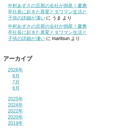
中村あずさの旦那の会社が倒産！慶應
卒社長に起きた異変とタワマン生活と
子供の詳細が凄い
に
うま
より
中村あずさの旦那の会社が倒産！慶應
卒社長に起きた異変とタワマン生活と
子供の詳細が凄い
に
maritsun
より
アーカイブ
2026年
8月
7月
6月
2025年
2024年
2022年
2020年
2019年