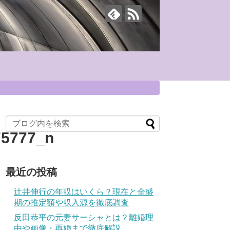
75777_n
最近の投稿
辻井伸行の年収はいくら？現在と全盛
期の推定額や収入源を徹底調査
反田恭平の元妻サーシャとは？離婚理
由や画像・再婚まで徹底解説