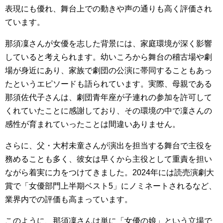
表現にも優れ、舞台上での動きや声の通りも高く評価され
ています。
那須凜さんが女優を志した背景には、家庭環境が深く影響
していると考えられます。幼いころから舞台の稽古場や劇
場が身近にあり、家族で劇団の公演に帯同することもあっ
たというエピソードも語られています。実際、母親である
那須佐代子さんは、劇団青年座が子連れの参加を許可して
くれていたことに感謝しており、その環境の中で凜さんの
感性が育まれていったことは間違いありません。
さらに、父・大村未童さんが演出を担当する舞台で主役を
務めることも多く、彼女は早くから主役として重責を担い
ながら着実に力をつけてきました。2024年には読売演劇大
賞で「女優部門上半期ベスト5」にノミネートされるなど、
業界内での評価も高まっています。
このように、那須凜さんは単に「女優の娘」という立場で