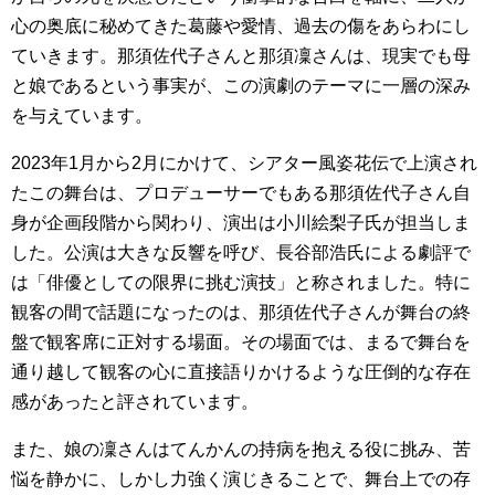
心の奥底に秘めてきた葛藤や愛情、過去の傷をあらわにし
ていきます。那須佐代子さんと那須凜さんは、現実でも母
と娘であるという事実が、この演劇のテーマに一層の深み
を与えています。
2023年1月から2月にかけて、シアター風姿花伝で上演され
たこの舞台は、プロデューサーでもある那須佐代子さん自
身が企画段階から関わり、演出は小川絵梨子氏が担当しま
した。公演は大きな反響を呼び、長谷部浩氏による劇評で
は「俳優としての限界に挑む演技」と称されました。特に
観客の間で話題になったのは、那須佐代子さんが舞台の終
盤で観客席に正対する場面。その場面では、まるで舞台を
通り越して観客の心に直接語りかけるような圧倒的な存在
感があったと評されています。
また、娘の凜さんはてんかんの持病を抱える役に挑み、苦
悩を静かに、しかし力強く演じきることで、舞台上での存