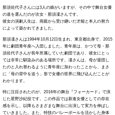
那須佐代子さんには3人の娘がいますが、その中で舞台女優
の道を選んだのが次女・那須凜さんです。
彼女の演劇人生は、両親から受け継いだ才能と本人の努力
によって築かれてきました。
那須凜さんは1994年10月12日生まれ、東京都出身で、2015
年に劇団青年座へ入団しました。青年座は、かつて母・那
須佐代子さんが長年所属していた劇団であり、彼女にとっ
ては非常に馴染みのある場所です。凜さんは、母が退団し
たのと入れ替わるように青年座に加わったことから、まさ
に「母の背中を追う」形で女優の世界に飛び込んだことが
わかります。
特に注目されたのが、2016年の舞台『フォーカード』で演
じた星野沙紀役です。この作品では新進女優としての存在
感を示し、以降もさまざまな舞台に出演して実力を伸ばし
ていきました。また、特技のバレーボールを活かした身体