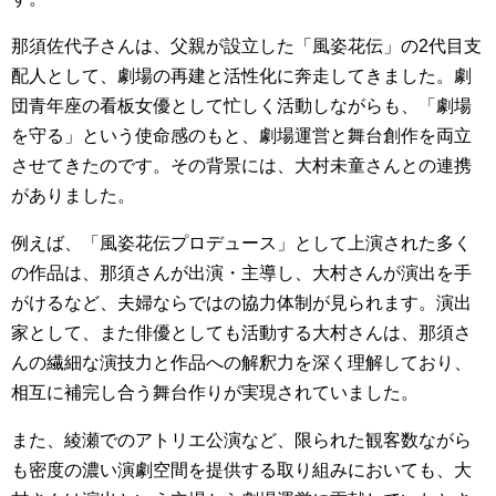
那須佐代子さんは、父親が設立した「風姿花伝」の2代目支
配人として、劇場の再建と活性化に奔走してきました。劇
団青年座の看板女優として忙しく活動しながらも、「劇場
を守る」という使命感のもと、劇場運営と舞台創作を両立
させてきたのです。その背景には、大村未童さんとの連携
がありました。
例えば、「風姿花伝プロデュース」として上演された多く
の作品は、那須さんが出演・主導し、大村さんが演出を手
がけるなど、夫婦ならではの協力体制が見られます。演出
家として、また俳優としても活動する大村さんは、那須さ
んの繊細な演技力と作品への解釈力を深く理解しており、
相互に補完し合う舞台作りが実現されていました。
また、綾瀬でのアトリエ公演など、限られた観客数ながら
も密度の濃い演劇空間を提供する取り組みにおいても、大