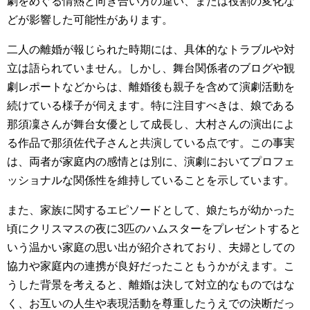
劇をめぐる情熱と向き合い方の違い、または役割の変化な
どが影響した可能性があります。
二人の離婚が報じられた時期には、具体的なトラブルや対
立は語られていません。しかし、舞台関係者のブログや観
劇レポートなどからは、離婚後も親子を含めて演劇活動を
続けている様子が伺えます。特に注目すべきは、娘である
那須凜さんが舞台女優として成長し、大村さんの演出によ
る作品で那須佐代子さんと共演している点です。この事実
は、両者が家庭内の感情とは別に、演劇においてプロフェ
ッショナルな関係性を維持していることを示しています。
また、家族に関するエピソードとして、娘たちが幼かった
頃にクリスマスの夜に3匹のハムスターをプレゼントすると
いう温かい家庭の思い出が紹介されており、夫婦としての
協力や家庭内の連携が良好だったこともうかがえます。こ
うした背景を考えると、離婚は決して対立的なものではな
く、お互いの人生や表現活動を尊重したうえでの決断だっ