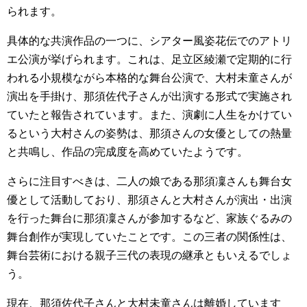
られます。
具体的な共演作品の一つに、シアター風姿花伝でのアトリ
エ公演が挙げられます。これは、足立区綾瀬で定期的に行
われる小規模ながら本格的な舞台公演で、大村未童さんが
演出を手掛け、那須佐代子さんが出演する形式で実施され
ていたと報告されています。また、演劇に人生をかけてい
るという大村さんの姿勢は、那須さんの女優としての熱量
と共鳴し、作品の完成度を高めていたようです。
さらに注目すべきは、二人の娘である那須凜さんも舞台女
優として活動しており、那須さんと大村さんが演出・出演
を行った舞台に那須凜さんが参加するなど、家族ぐるみの
舞台創作が実現していたことです。この三者の関係性は、
舞台芸術における親子三代の表現の継承ともいえるでしょ
う。
現在、那須佐代子さんと大村未童さんは離婚しています