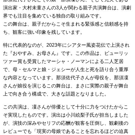
演出家・大村未童さんの3人が関わる親子共演舞台は、演劇
界でも注目を集めている独自の取り組みです。
この舞台は、親子だからこそ生まれる緊張感と信頼感を持
ち、観客に強い印象を残しています。
特に代表的なのが、2023年にシアター風姿花伝で上演され
た『おやすみ、お母さん』です。この作品は、ピューリッ
ツァー賞も受賞したマーシャ・ノーマンによる二人芝居
で、母・セルマと娘・ジェシーが人生と死を語り合う重厚
な内容となっています。那須佐代子さんが母役を、那須凜
さんが娘役を演じるこの舞台は、まさに実際の親子が舞台
上で向き合う構成で、大きな話題となりました。
この共演は、凜さんが俳優として十分に力をつけたからこ
そ実現したものです。演出は小川絵梨子氏が担当しました
が、演技の深みやセリフの応酬が観客を圧倒し、観劇後の
レビューでも「現実の母娘であることを忘れるほどの迫真