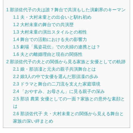
1
那須佐代子の夫は誰？舞台で共演もした演劇界のキーマン
1.1
夫・大村未童との出会いと馴れ初め
1.2
大村未童の舞台での共演歴
1.3
大村未童の演出スタイルとの相性
1.4
舞台での活動における夫の影響力
1.5
劇場「風姿花伝」での夫婦の連携とは？
1.6
夫との離婚理由と現在の関係性
2
那須佐代子の夫との関係から見る家族と女優としての軌跡
2.1
娘・那須凜と元夫の親子共演舞台とは
2.2
娘3人の中で女優を選んだ那須凜の歩み
2.3
ドラマと舞台の二刀流を支えた家庭環境
2.4
「おやすみ、お母さん」に見る親子の深み
2.5
那須 農業 女優としての一面？家族との意外な素顔と
は
2.6
那須佐代子 夫・大村未童との関係から見える舞台と
家族の深い絆まとめ