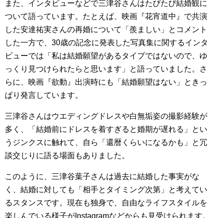
また、インタビューなどで三津谷さんはたびたび結婚観に
ついて語っています。たとえば、映画『花宵道中』で共演
した安達祐実さんの再婚について「羨ましい」とコメント
した一方で、30歳の記念に発表した写真集に関するインタ
ビューでは「私は結婚願望があるタイプではないので、ゆ
っくり見つけられたらと思います」と語っていました。さ
らに、映画『欲動』出演時にも「結婚願望はない」ときっ
ぱり発言しています。
三津谷さんはウエディングドレスや白無垢姿の撮影経験が
多く、「結婚前にドレスを着すぎると婚期が遅れる」とい
うジンクスに触れて、自ら「還暦くらいになるかも」と冗
談交じりに語る場面もありました。
このように、三津谷葉子さんは過去に結婚した事実がな
く、結婚に対しても「相手とタイミング次第」と考えてい
るスタンスです。現在も独身で、自由なライフスタイルを
楽しんでいる様子がInstagramなどからも見受けられます。