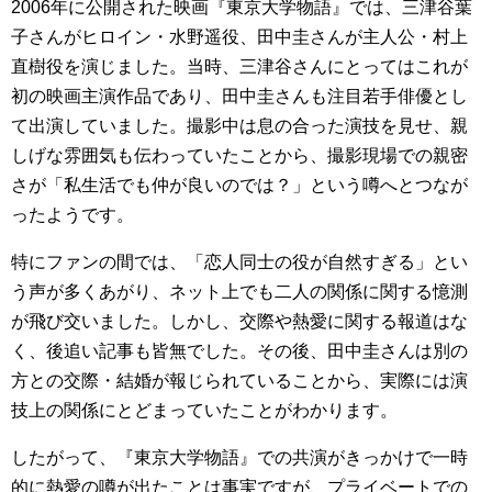
2006年に公開された映画『東京大学物語』では、三津谷葉
子さんがヒロイン・水野遥役、田中圭さんが主人公・村上
直樹役を演じました。当時、三津谷さんにとってはこれが
初の映画主演作品であり、田中圭さんも注目若手俳優とし
て出演していました。撮影中は息の合った演技を見せ、親
しげな雰囲気も伝わっていたことから、撮影現場での親密
さが「私生活でも仲が良いのでは？」という噂へとつなが
ったようです。
特にファンの間では、「恋人同士の役が自然すぎる」とい
う声が多くあがり、ネット上でも二人の関係に関する憶測
が飛び交いました。しかし、交際や熱愛に関する報道はな
く、後追い記事も皆無でした。その後、田中圭さんは別の
方との交際・結婚が報じられていることから、実際には演
技上の関係にとどまっていたことがわかります。
したがって、『東京大学物語』での共演がきっかけで一時
的に熱愛の噂が出たことは事実ですが、プライベートでの