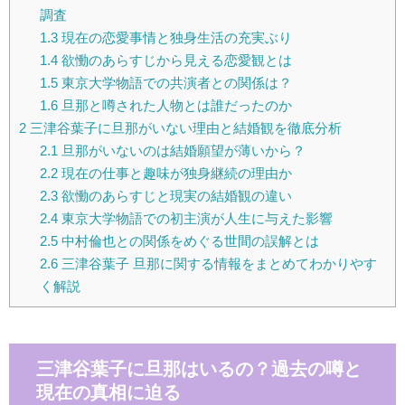
調査
1.3
現在の恋愛事情と独身生活の充実ぶり
1.4
欲慟のあらすじから見える恋愛観とは
1.5
東京大学物語での共演者との関係は？
1.6
旦那と噂された人物とは誰だったのか
2
三津谷葉子に旦那がいない理由と結婚観を徹底分析
2.1
旦那がいないのは結婚願望が薄いから？
2.2
現在の仕事と趣味が独身継続の理由か
2.3
欲慟のあらすじと現実の結婚観の違い
2.4
東京大学物語での初主演が人生に与えた影響
2.5
中村倫也との関係をめぐる世間の誤解とは
2.6
三津谷葉子 旦那に関する情報をまとめてわかりやす
く解説
三津谷葉子に旦那はいるの？過去の噂と
現在の真相に迫る