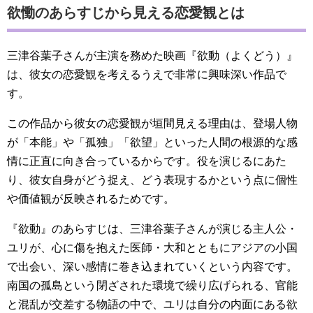
欲慟のあらすじから見える恋愛観とは
三津谷葉子さんが主演を務めた映画『欲動（よくどう）』
は、彼女の恋愛観を考えるうえで非常に興味深い作品で
す。
この作品から彼女の恋愛観が垣間見える理由は、登場人物
が「本能」や「孤独」「欲望」といった人間の根源的な感
情に正直に向き合っているからです。役を演じるにあた
り、彼女自身がどう捉え、どう表現するかという点に個性
や価値観が反映されるためです。
『欲動』のあらすじは、三津谷葉子さんが演じる主人公・
ユリが、心に傷を抱えた医師・大和とともにアジアの小国
で出会い、深い感情に巻き込まれていくという内容です。
南国の孤島という閉ざされた環境で繰り広げられる、官能
と混乱が交差する物語の中で、ユリは自分の内面にある欲