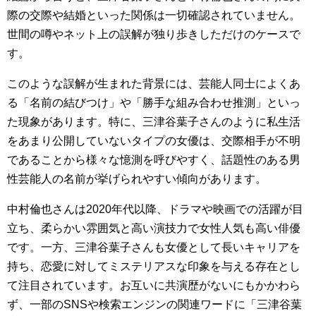
際の交際や結婚といった関係は一切確認されていません。
世間の噂やネット上の誤解が独り歩きしただけのケースで
す。
このような誤解が生まれた背景には、芸能人同士によくあ
る「名前の結びつけ」や「勝手な組み合わせ推測」といっ
た現象があります。特に、三津谷葉子さんのように私生活
をあまり公開していないタイプの女優は、交際相手が不明
であることから様々な憶測を呼びやすく、話題性のある男
性芸能人の名前が挙げられやすい傾向があります。
中村倫也さんは2020年代以降、ドラマや映画での活躍が目
立ち、柔らかい雰囲気と高い演技力で女性人気も高い俳優
です。一方、三津谷葉子さんも女優として長いキャリアを
持ち、恋愛に対してミステリアスな印象を与える存在とし
て注目されています。お互いに共演歴がないにもかかわら
ず、一部のSNSや検索エンジンの関連ワードに「三津谷葉