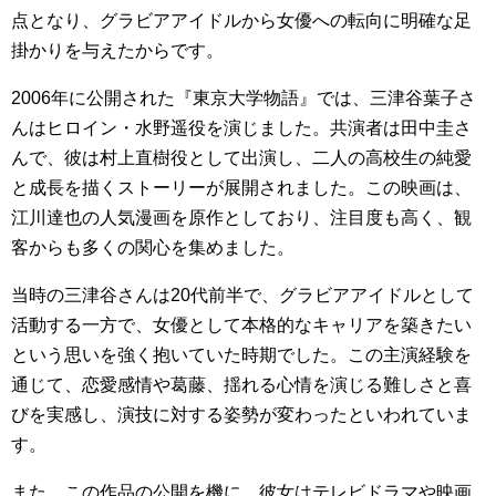
点となり、グラビアアイドルから女優への転向に明確な足
掛かりを与えたからです。
2006年に公開された『東京大学物語』では、三津谷葉子さ
んはヒロイン・水野遥役を演じました。共演者は田中圭さ
んで、彼は村上直樹役として出演し、二人の高校生の純愛
と成長を描くストーリーが展開されました。この映画は、
江川達也の人気漫画を原作としており、注目度も高く、観
客からも多くの関心を集めました。
当時の三津谷さんは20代前半で、グラビアアイドルとして
活動する一方で、女優として本格的なキャリアを築きたい
という思いを強く抱いていた時期でした。この主演経験を
通じて、恋愛感情や葛藤、揺れる心情を演じる難しさと喜
びを実感し、演技に対する姿勢が変わったといわれていま
す。
また、この作品の公開を機に、彼女はテレビドラマや映画