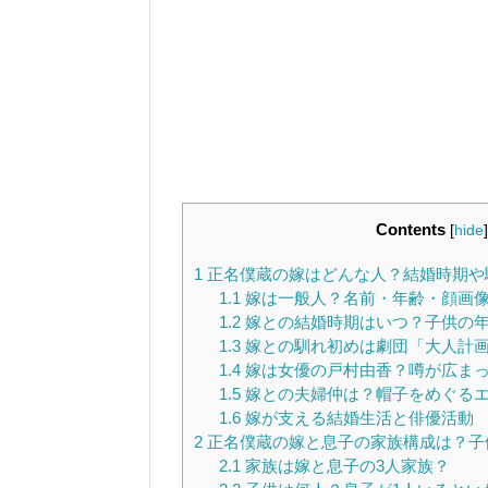
Contents
[
hide
]
1
正名僕蔵の嫁はどんな人？結婚時期や
1.1
嫁は一般人？名前・年齢・顔画
1.2
嫁との結婚時期はいつ？子供の
1.3
嫁との馴れ初めは劇団「大人計
1.4
嫁は女優の戸村由香？噂が広ま
1.5
嫁との夫婦仲は？帽子をめぐる
1.6
嫁が支える結婚生活と俳優活動
2
正名僕蔵の嫁と息子の家族構成は？子
2.1
家族は嫁と息子の3人家族？