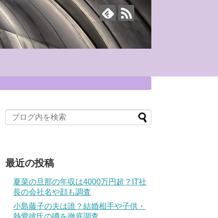
最近の投稿
夏菜の旦那の年収は4000万円超？IT社
長の会社名や顔も調査
小島藤子の夫は誰？結婚相手や子供・
熱愛彼氏の噂を徹底調査