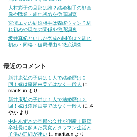
大村彩子の旦那は誰？結婚相手の顔画
像や職業・馴れ初めを徹底調査
宮澤エマの結婚相手は森崎ウィン？馴
れ初めや現在の関係を徹底調査
坂井真紀といしだ壱成の関係は？馴れ
初め・同棲・破局理由を徹底調査
最近のコメント
新井康弘の子供は１人で結婚歴は２
回！嫁は森尾由美ではなく一般人
に
maritsun
より
新井康弘の子供は１人で結婚歴は２
回！嫁は森尾由美ではなく一般人
に
さ
やか
より
中村あずさの旦那の会社が倒産！慶應
卒社長に起きた異変とタワマン生活と
子供の詳細が凄い
に
maritsun
より