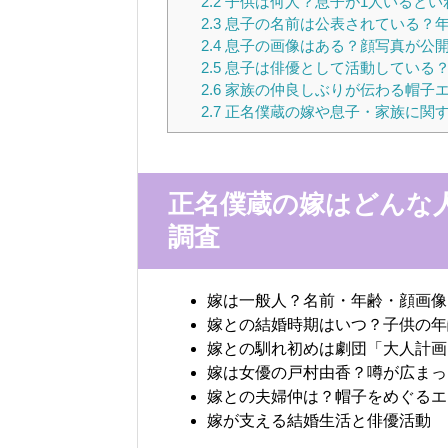
2.2
子供は何人？息子が1人いるとい
2.3
息子の名前は公表されている？
2.4
息子の画像はある？顔写真が公
2.5
息子は俳優として活動している
2.6
家族の仲良しぶりが伝わる帽子
2.7
正名僕蔵の嫁や息子・家族に関
正名僕蔵の嫁はどんな
調査
嫁は一般人？名前・年齢・顔画像
嫁との結婚時期はいつ？子供の年
嫁との馴れ初めは劇団「大人計画
嫁は女優の戸村由香？噂が広まっ
嫁との夫婦仲は？帽子をめぐるエ
嫁が支える結婚生活と俳優活動