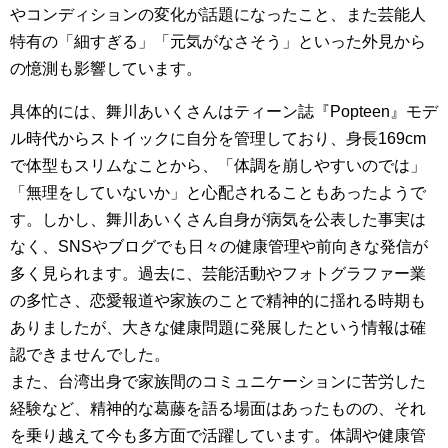
やコンディションの変化が話題になったこと、また芸能人
特有の「細すぎる」「元気がなさそう」といった外見から
の憶測も影響しています。
具体的には、舞川あいくさんはティーン誌『Popteen』モデ
ル時代からストイックに自分を管理しており、身長169cm
で体型もスリムなことから、「体調を崩しやすいのでは」
「無理をしていないか」と心配されることもあったようで
す。しかし、舞川あいくさん自身が病気を公表した事実は
なく、SNSやブログでも日々の健康管理や前向きな発信が
多く見られます。過去に、芸能活動やフォトグラファー業
の多忙さ、恋愛報道や家族のことで精神的に揺れる時期も
ありましたが、大きな健康問題に発展したという情報は確
認できませんでした。
また、台湾出身で家族間のコミュニケーションに苦労した
経験など、精神的な葛藤を語る場面はあったものの、それ
を乗り越えて今も多方面で活躍しています。体調や健康管