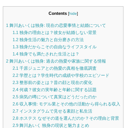
Contents
[
hide
]
1
舞川あいくは独身: 現在の恋愛事情と結婚について
1.1
独身の理由とは？彼女が結婚しない背景
1.2
独身生活の魅力と自分磨きの方法
1.3
独身だからこその自由なライフスタイル
1.4
独身でも満たされた生活とは？
2
舞川あいくは独身: 過去の熱愛や家族に関する情報
2.1
千原ジュニアとの熱愛の真相を徹底調査
2.2
学歴とは？学生時代の成績や学校のエピソード
2.3
整形前の姿とは？昔の顔と現在の変化
2.4
何歳？彼女の実年齢と年齢に関する話題
2.5
病気の噂について真実はどうだったのか
2.6
収入事情: モデル業とその他の活動から得られる収入
2.7
インスタグラムで見せる素顔と私生活
2.8
ホステス なぜその道を選んだのか？その理由と背景
2.9
舞川あいく 独身の現状と魅力まとめ