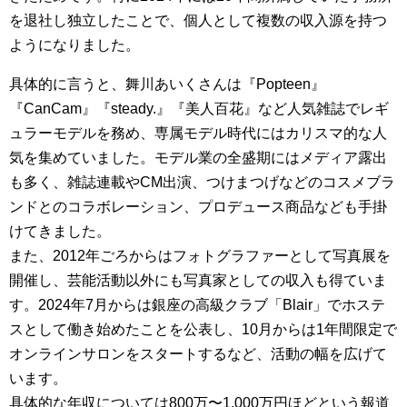
を退社し独立したことで、個人として複数の収入源を持つ
ようになりました。
具体的に言うと、舞川あいくさんは『Popteen』
『CanCam』『steady.』『美人百花』など人気雑誌でレギ
ュラーモデルを務め、専属モデル時代にはカリスマ的な人
気を集めていました。モデル業の全盛期にはメディア露出
も多く、雑誌連載やCM出演、つけまつげなどのコスメブラ
ンドとのコラボレーション、プロデュース商品なども手掛
けてきました。
また、2012年ごろからはフォトグラファーとして写真展を
開催し、芸能活動以外にも写真家としての収入も得ていま
す。2024年7月からは銀座の高級クラブ「Blair」でホステ
スとして働き始めたことを公表し、10月からは1年間限定で
オンラインサロンをスタートするなど、活動の幅を広げて
います。
具体的な年収については800万〜1,000万円ほどという報道