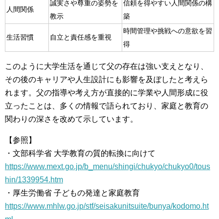
誠実さや尊重の姿勢を
信頼を得やすい人間関係の構
人間関係
教示
築
時間管理や挑戦への意欲を習
生活習慣
自立と責任感を重視
得
このように大学生活を通じて父の存在は強い支えとなり、
その後のキャリアや人生設計にも影響を及ぼしたと考えら
れます。父の指導や考え方が直接的に学業や人間形成に役
立ったことは、多くの情報で語られており、家庭と教育の
関わりの深さを改めて示しています。
【参照】
・文部科学省 大学教育の質的転換に向けて
https://www.mext.go.jp/b_menu/shingi/chukyo/chukyo0/tous
hin/1339954.htm
・厚生労働省 子どもの発達と家庭教育
https://www.mhlw.go.jp/stf/seisakunitsuite/bunya/kodomo.ht