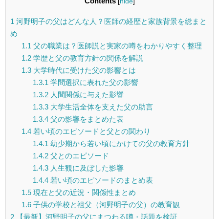
Contents
[
hide
]
1
河野明子の父はどんな人？医師の経歴と家族背景を総まと
め
1.1
父の職業は？医師説と実家の噂をわかりやすく整理
1.2
学歴と父の教育方針の関係を解説
1.3
大学時代に受けた父の影響とは
1.3.1
学問選択に表れた父の影響
1.3.2
人間関係に与えた影響
1.3.3
大学生活全体を支えた父の助言
1.3.4
父の影響をまとめた表
1.4
若い頃のエピソードと父との関わり
1.4.1
幼少期から若い頃にかけての父の教育方針
1.4.2
父とのエピソード
1.4.3
人生観に及ぼした影響
1.4.4
若い頃のエピソードのまとめ表
1.5
現在と父の近況・関係性まとめ
1.6
子供の学校と祖父（河野明子の父）の教育観
2
【最新】河野明子の父にまつわる噂・話題を検証