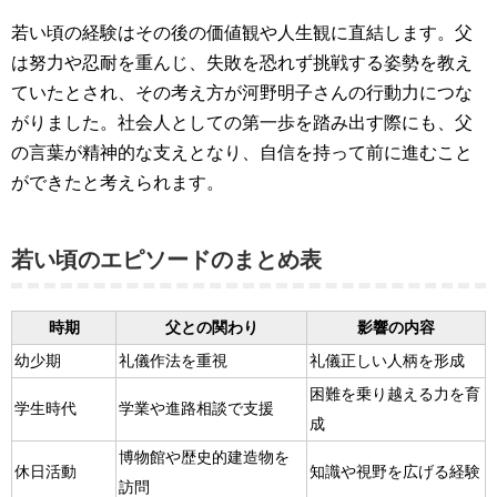
若い頃の経験はその後の価値観や人生観に直結します。父
は努力や忍耐を重んじ、失敗を恐れず挑戦する姿勢を教え
ていたとされ、その考え方が河野明子さんの行動力につな
がりました。社会人としての第一歩を踏み出す際にも、父
の言葉が精神的な支えとなり、自信を持って前に進むこと
ができたと考えられます。
若い頃のエピソードのまとめ表
時期
父との関わり
影響の内容
幼少期
礼儀作法を重視
礼儀正しい人柄を形成
困難を乗り越える力を育
学生時代
学業や進路相談で支援
成
博物館や歴史的建造物を
休日活動
知識や視野を広げる経験
訪問