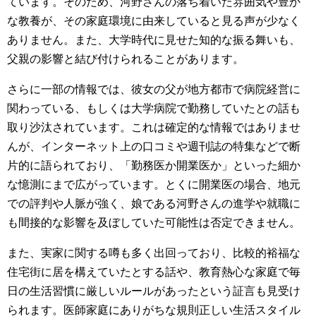
ています。そのため、河野さんの落ち着いた雰囲気や豊か
な教養が、その家庭環境に由来していると見る声が少なく
ありません。また、大学時代に見せた知的な振る舞いも、
父親の影響と結び付けられることがあります。
さらに一部の情報では、彼女の父が地方都市で病院経営に
関わっている、もしくは大学病院で勤務していたとの話も
取り沙汰されています。これは確定的な情報ではありませ
んが、インターネット上の口コミや週刊誌の特集などで断
片的に語られており、「勤務医か開業医か」といった細か
な憶測にまで広がっています。とくに開業医の場合、地元
での評判や人脈が強く、娘である河野さんの進学や就職に
も間接的な影響を及ぼしていた可能性は否定できません。
また、実家に関する噂も多く出回っており、比較的裕福な
住宅街に居を構えていたとする話や、教育熱心な家庭で毎
日の生活習慣に厳しいルールがあったという証言も見受け
られます。医師家庭にありがちな規則正しい生活スタイル