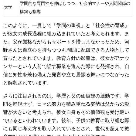
学問的な専門性を伸ばしつつ、社会的マナーや人間関係の
大学
構築も指導
このように、一貫して「学問の重視」と「社会性の育成」
が彼女の成長過程に組み込まれていたと考えられます。ま
た、父が厳格ながらもサポートを惜しまなかったため、河
野さんは自立心を持ちつつも周囲に配慮できる人物として
育ったとされています。教育方針の影響は、彼女がアナウ
ンサーという人前で話す職業を選んだ際にも発揮され、自
信と知性を兼ね備えた発言や立ち居振る舞いにつながった
と解釈されています。
さらに注目されるのは、学歴と父の価値観の連動です。学
問を軽視せず、日々の努力を積み重ねる姿勢は父からの影
響が大きいと考えられ、彼女自身もその価値観を受け継い
でいるといわれています。後年、子供の教育に取り組む際
にも同じ考え方を取り入れているとされ、世代を超えて教