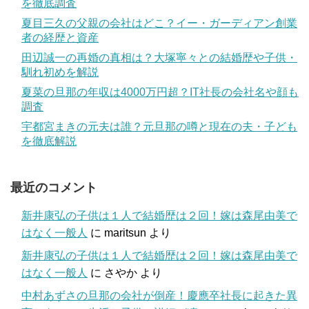
を徹底調査
夏目三久の父親の会社はどこ？イー・ガーディアン創業
者の経歴と資産
田辺誠一の再婚の真相は？大塚寧々との結婚歴や子供・
馴れ初めを解説
夏菜の旦那の年収は4000万円超？IT社長の会社名や顔も
調査
宇都宮まきの元夫は誰？元旦那の噂と現在の夫・子ども
を徹底解説
最近のコメント
新井康弘の子供は１人で結婚歴は２回！嫁は森尾由美で
はなく一般人
に
maritsun
より
新井康弘の子供は１人で結婚歴は２回！嫁は森尾由美で
はなく一般人
に
さやか
より
中村あずさの旦那の会社が倒産！慶應卒社長に起きた異