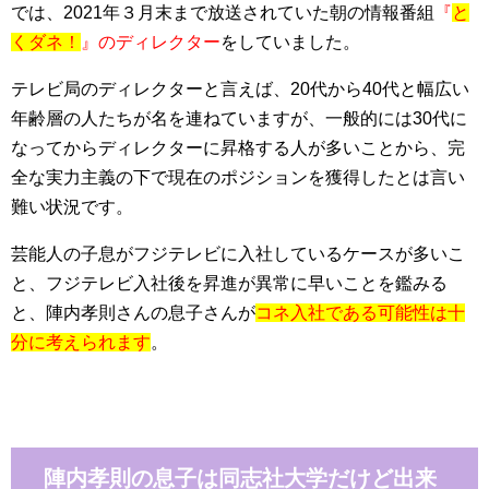
では、2021年３月末まで放送されていた朝の情報番組
『
と
くダネ！
』のディレクター
をしていました。
テレビ局のディレクターと言えば、20代から40代と幅広い
年齢層の人たちが名を連ねていますが、一般的には30代に
なってからディレクターに昇格する人が多いことから、完
全な実力主義の下で現在のポジションを獲得したとは言い
難い状況です。
芸能人の子息がフジテレビに入社しているケースが多いこ
と、フジテレビ入社後を昇進が異常に早いことを鑑みる
と、陣内孝則さんの息子さんが
コネ入社である可能性は十
分に考えられます
。
陣内孝則の息子は同志社大学だけど出来