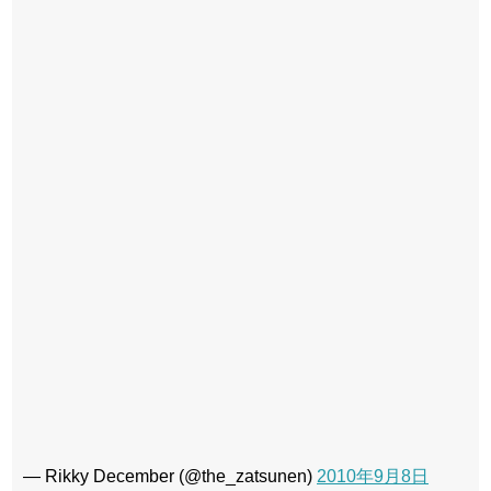
— Rikky December (@the_zatsunen)
2010年9月8日