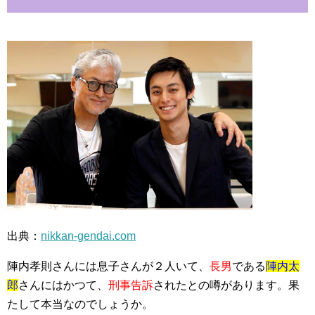
出典：
nikkan-gendai.com
陣内孝則さんには息子さんが２人いて、
長男
である
陣内太
郎
さんにはかつて、
刑事告訴
されたとの噂があります。果
たして本当なのでしょうか。