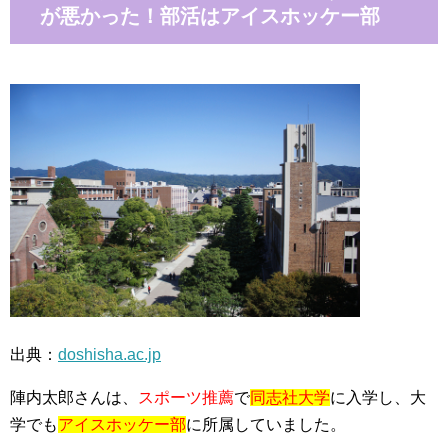
が悪かった！部活はアイスホッケー部
出典：
doshisha.ac.jp
陣内太郎さんは、
スポーツ推薦
で
同志社大学
に入学し、大
学でも
アイスホッケー部
に所属していました。