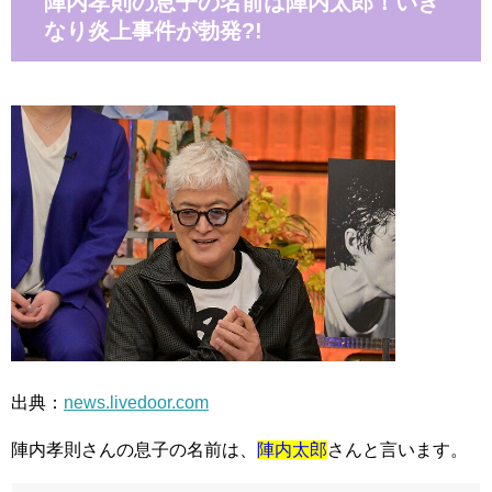
陣内孝則の息子の名前は陣内太郎！いき
なり炎上事件が勃発?!
出典：
news.livedoor.com
陣内孝則さんの息子の名前は、
陣内太郎
さんと言います。