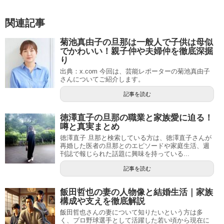
関連記事
菊池真由子の旦那は一般人で子供は母似
でかわいい！親子仲や夫婦仲を徹底深掘
り
出典：x.com 今回は、芸能レポーターの菊池真由子
さんについてご紹介します。
記事を読む
徳澤直子の旦那の職業と家族愛に迫る！
噂と真実まとめ
徳澤直子 旦那と検索している方は、徳澤直子さんが
再婚した医者の旦那とのエピソードや家庭生活、週
刊誌で報じられた話題に興味を持っている...
記事を読む
飯田哲也の妻の人物像と結婚生活｜家族
構成や支えを徹底解説
飯田哲也さんの妻について知りたいという方は多
く、プロ野球選手として活躍した若い頃から現在に