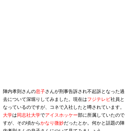
陣内孝則さんの
息子
さんが刑事告訴され不起訴となった過
去について深堀りしてみました。現在は
フジテレビ
社員と
なっているのですが、コネで入社したと噂されています。
大学
は
同志社大学
で
アイスホッケー
部に所属していたので
すが、その頃から
かなり微妙
だったとか。何かと話題の陣
内孝則さんの息子さんについて見てみましょう。