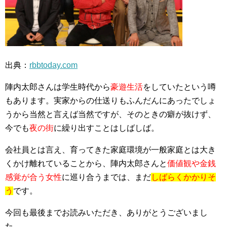
出典：
rbbtoday.com
陣内太郎さんは学生時代から
豪遊生活
をしていたという噂
もあります。実家からの仕送りもふんだんにあったでしょ
うから当然と言えば当然ですが、そのときの癖が抜けず、
今でも
夜の街
に繰り出すことはしばしば。
会社員とは言え、育ってきた家庭環境が一般家庭とは大き
くかけ離れていることから、陣内太郎さんと
価値観や金銭
感覚が合う女性
に巡り合うまでは、まだ
しばらくかかりそ
う
です。
今回も最後までお読みいただき、ありがとうございまし
た。