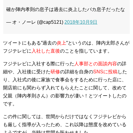
確か陣内孝則の息子は過去に炎上したバカ息子だったな
— オ・ノーレ (@cap5121)
2018年10月9日
ツイートにもある”過去の
炎上
”というのは、陣内太郎さんが
フジテレビに
入社した直後
のことを指しています。
フジテレビに入社する際に行った
人事部との面談内容
の詳
細や、入社後に受けた
研修
の詳細を自身の
SNSに投稿
した
り、入社式の後に家族で食事会をするために行った店に、
開店前にも関わらず入れてもらえたことに関して、改めて
父親（陣内孝則さん）の影響力が凄い！とツイートしたの
です。
この件に関しては、世間からだけではなくフジテレビから
も厳しく指導が入ったため、これ以降は態度を改めている
ようですが、当時は世間を賑わせました。