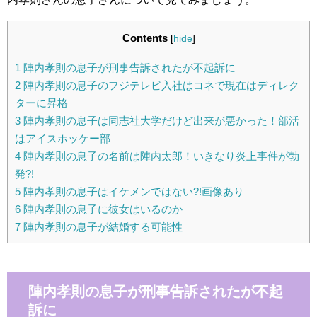
Contents
[
hide
]
1
陣内孝則の息子が刑事告訴されたが不起訴に
2
陣内孝則の息子のフジテレビ入社はコネで現在はディレク
ターに昇格
3
陣内孝則の息子は同志社大学だけど出来が悪かった！部活
はアイスホッケー部
4
陣内孝則の息子の名前は陣内太郎！いきなり炎上事件が勃
発?!
5
陣内孝則の息子はイケメンではない?!画像あり
6
陣内孝則の息子に彼女はいるのか
7
陣内孝則の息子が結婚する可能性
陣内孝則の息子が刑事告訴されたが不起
訴に