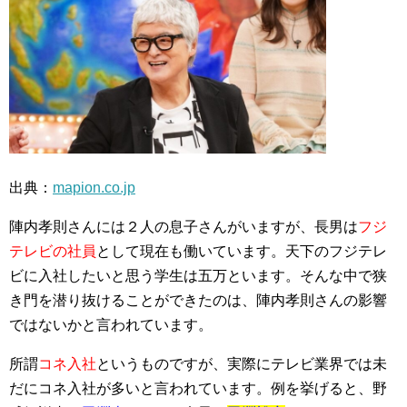
出典：
mapion.co.jp
陣内孝則さんには２人の息子さんがいますが、長男は
フジ
テレビの社員
として現在も働いています。天下のフジテレ
ビに入社したいと思う学生は五万といます。そんな中で狭
き門を潜り抜けることができたのは、陣内孝則さんの影響
ではないかと言われています。
所謂
コネ入社
というものですが、実際にテレビ業界では未
だにコネ入社が多いと言われています。例を挙げると、野