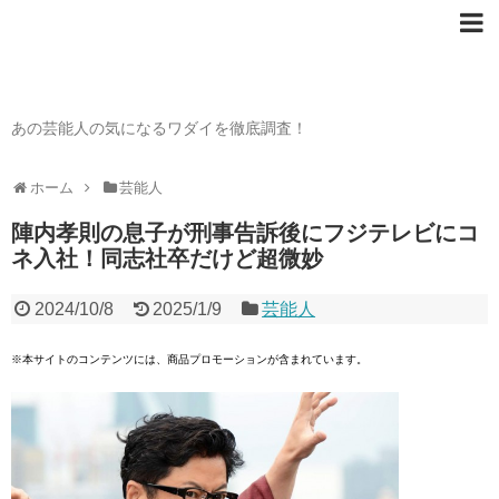
芸能人の〇〇なワダイ
あの芸能人の気になるワダイを徹底調査！
ホーム
芸能人
陣内孝則の息子が刑事告訴後にフジテレビにコ
ネ入社！同志社卒だけど超微妙
2024/10/8
2025/1/9
芸能人
※本サイトのコンテンツには、商品プロモーションが含まれています。