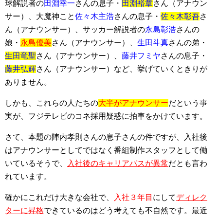
球解説者の
田淵幸一
さんの息子・
田淵裕章
さん（アナウン
サー）、大魔神こと
佐々木主浩
さんの息子・
佐々木彰吾
さ
ん（アナウンサー）、サッカー解説者の
永島彰浩
さんの
娘・
永島優美
さん（アナウンサー）、
生田斗真
さんの弟・
生田竜聖
さん（アナウンサー）、
藤井フミヤ
さんの息子・
藤井弘輝
さん（アナウンサー）など、挙げていくときりが
ありません。
しかも、これらの人たちの
大半がアナウンサー
だという事
実が、フジテレビのコネ採用疑惑に拍車をかけています。
さて、本題の陣内孝則さんの息子さんの件ですが、入社後
はアナウンサーとしてではなく番組制作スタッフとして働
いているそうで、
入社後のキャリアパスが異常
だとも言わ
れています。
確かにこれだけ大きな会社で、
入社３年目
にして
ディレク
ターに昇格
できているのはどう考えても不自然です。最近