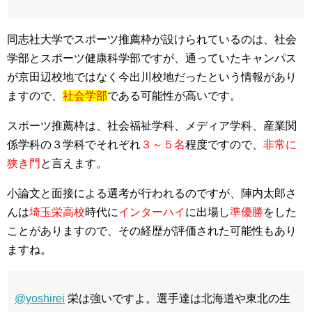
同志社大学でスポーツ推薦枠が設けられているのは、社会
学部とスポーツ健康科学部ですが、通っていたキャンパス
が京田辺校地ではなく今出川校地だったという情報があり
ますので、
社会学部
である可能性が高いです。
スポーツ推薦枠は、社会福祉学科、メディア学科、産業関
係学科の３学科でそれぞれ
３～５名
程度ですので、
非常に
狭き門
と言えます。
小論文と面接による選考が行われるのですが、陣内太郎さ
んは
埼玉栄高校
時代に
インターハイ
に出場し
準優勝
をした
ことがありますので、その経歴が評価された可能性もあり
ますね。
@yoshirei
栄は強いですよ。選手達は北海道や東北の生