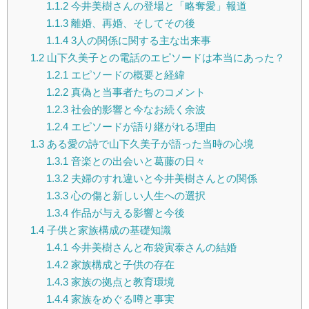
1.1.2
今井美樹さんの登場と「略奪愛」報道
1.1.3
離婚、再婚、そしてその後
1.1.4
3人の関係に関する主な出来事
1.2
山下久美子との電話のエピソードは本当にあった？
1.2.1
エピソードの概要と経緯
1.2.2
真偽と当事者たちのコメント
1.2.3
社会的影響と今なお続く余波
1.2.4
エピソードが語り継がれる理由
1.3
ある愛の詩で山下久美子が語った当時の心境
1.3.1
音楽との出会いと葛藤の日々
1.3.2
夫婦のすれ違いと今井美樹さんとの関係
1.3.3
心の傷と新しい人生への選択
1.3.4
作品が与える影響と今後
1.4
子供と家族構成の基礎知識
1.4.1
今井美樹さんと布袋寅泰さんの結婚
1.4.2
家族構成と子供の存在
1.4.3
家族の拠点と教育環境
1.4.4
家族をめぐる噂と事実