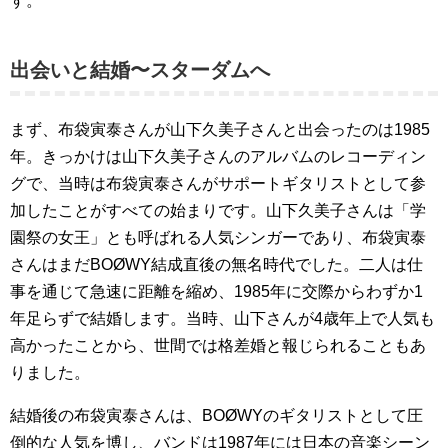
す。
出会いと結婚〜スターダムへ
まず、布袋寅泰さんが山下久美子さんと出会ったのは1985
年。きっかけは山下久美子さんのアルバムのレコーディン
グで、当時は布袋寅泰さんがサポートギタリストとして参
加したことがすべての始まりです。山下久美子さんは「学
園祭の女王」とも呼ばれる人気シンガーであり、布袋寅泰
さんはまだBOØWY結成直後の無名時代でした。二人は仕
事を通じて急速に距離を縮め、1985年に交際からわずか1
年足らずで結婚します。当時、山下さんが4歳年上で人気も
高かったことから、世間では格差婚と報じられることもあ
りました。
結婚後の布袋寅泰さんは、BOØWYのギタリストとして圧
倒的な人気を博し、バンドは1987年には日本の音楽シーン