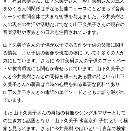
す。布袋寅泰さん、山下久美子さん、今井美樹さんの三人
をめぐる人間関係は単なる芸能ニュースにとどまらず音楽
シーンや世間全体に大きな衝撃を与えました。今井美樹さ
んの現在の生活や活動だけでなく山下久美子さんの現在の
音楽活動や家族との日常も注目されています。
山下久美子さんの子供が双子である件や子供の父親に関す
る情報、また子供の画像や現在の姿についても多くの人が
気にしています。さらに 今井美樹さんの子供のプライベー
トや教育環境にも関心が寄せられています。山下久美子さ
んと今井美樹さんとの関係を綴ったある愛の詩という山下
久美子さんの著書は当時の心境を知る重要な資料であり、
山下久美子さんとの電話のエピソードとともに語り継がれ
ています。
また 山下久美子さんの再婚の有無やシングルマザーとして
の生き方も話題となり、山下久美子 氷室京介 子供 という検
索も見られます。さらに今井美樹 やばいという言葉で検索