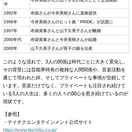
今井美樹さんが山下さんの友人として交流開始
半
1992年
布袋さんが今井美樹さんに楽曲提供
1996年
今井美樹さんのヒット曲「PRIDE」が話題に
1997年
布袋寅泰さんと山下久美子さんが離婚
2000年代
布袋寅泰さんと今井美樹さんが結婚
2000年
山下久美子さんが双子の娘を出産
このような流れで、3人の関係は時代ごとに大きく変化し、
その背景には芸能界特有の複雑な人間関係や、音楽活動を
通じて培われた絆、そしてプライベートな事情が交錯して
います。音楽だけでなく、プライベートも注目され続けて
いる3人の人生は、多くの人々の関心を惹き続けているのが
現状です。
【参照】
・テイチクエンタテインメント公式サイト
https://www.teichiku.co.jp/