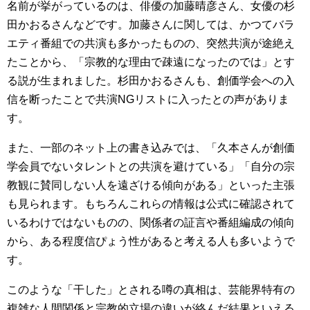
名前が挙がっているのは、俳優の加藤晴彦さん、女優の杉
田かおるさんなどです。加藤さんに関しては、かつてバラ
エティ番組での共演も多かったものの、突然共演が途絶え
たことから、「宗教的な理由で疎遠になったのでは」とす
る説が生まれました。杉田かおるさんも、創価学会への入
信を断ったことで共演NGリストに入ったとの声がありま
す。
また、一部のネット上の書き込みでは、「久本さんが創価
学会員でないタレントとの共演を避けている」「自分の宗
教観に賛同しない人を遠ざける傾向がある」といった主張
も見られます。もちろんこれらの情報は公式に確認されて
いるわけではないものの、関係者の証言や番組編成の傾向
から、ある程度信ぴょう性があると考える人も多いようで
す。
このような「干した」とされる噂の真相は、芸能界特有の
複雑な人間関係と宗教的立場の違いが絡んだ結果といえる