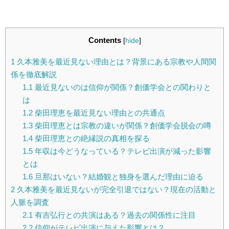
Contents
[
hide
]
1
久本雅美を最近見ない理由とは？背景にある宗教や人間関
係を徹底解説
1.1
最近見ないのは信仰が関係？創価学会との関わりと
は
1.2
柴田理恵を最近見ない理由との共通点
1.3
柴田理恵とは宗教の違いが関係？創価学会脱会の噂
1.4
柴田理恵との絶縁説の真相を探る
1.5
年収は今どうなっている？テレビ出演が減った影響
とは
1.6
旦那はいない？結婚観と独身を選んだ理由に迫る
2
久本雅美を最近見ないが完全引退ではない？現在の活動と
人脈を調査
2.1
有吉弘行との共演はある？過去の関係性に注目
2.2
信仰がテレビ出演に与えた影響とは？