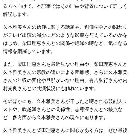
る方へ向けて、本記事ではその理由や背景について詳しく
解説します。
久本雅美さんの信仰に関する話題や、創価学会との関わり
がテレビ出演の減少にどのような影響を与えているのかを
はじめ、柴田理恵さんとの関係や絶縁の噂など、気になる
情報を網羅しています。
また、柴田理恵さんを最近見ない理由や、柴田理恵さんと
久本雅美さんの宗教の違いによる距離感、さらに久本雅美
さんの年収の変化や旦那がいない理由、有吉弘行さんや内
村光良さんとの共演状況にも触れています。
そのほかにも、久本雅美さんが干したと噂される芸能人リ
ストや、吹越満さんとの関係性、志尊淳さんとの接点な
ど、多方面から久本雅美さんの現在に迫ります。
久本雅美さんと柴田理恵さんに関心がある方は、ぜひ最後