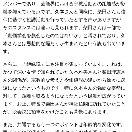
メンバーであり、芸能界における宗教活動との距離感が影
響を与えている点です。久本さんと同様に、柴田さんも信
仰に基づく勧誘活動を行っていたとする声がありますが、
そのスタンスには違いも見られます。柴田さんは一部で
「創価学会を脱会したのではないか」と噂されており、久
本さんとは思想的な隔たりが生まれたという説も出ていま
す。
さらに、「絶縁説」にも注目が集まっています。これは、
かつて深い友情で知られていた久本雅美さんと柴田理恵さ
んの関係が、宗教的な考え方や価値観の違いから徐々に疎
遠になったというものです。特に久本さんの強硬な姿勢に
対して、距離を取るようになったという憶測が広がってい
ます。お正月特番で柴田さんが神社仏閣に訪れていたこと
が、脱会説に拍車をかけたことも背景にあります。
また、共通するもう一つのポイントは年齢的な変化です。