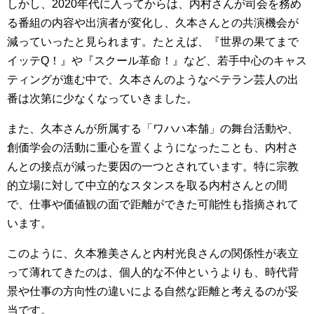
しかし、2020年代に入ってからは、内村さんが司会を務め
る番組の内容や出演者が変化し、久本さんとの共演機会が
減っていったと見られます。たとえば、『世界の果てまで
イッテQ！』や『スクール革命！』など、若手中心のキャス
ティングが進む中で、久本さんのようなベテラン芸人の出
番は次第に少なくなっていきました。
また、久本さんが所属する「ワハハ本舗」の舞台活動や、
創価学会の活動に重心を置くようになったことも、内村さ
んとの接点が減った要因の一つとされています。特に宗教
的立場に対して中立的なスタンスを取る内村さんとの間
で、仕事や価値観の面で距離ができた可能性も指摘されて
います。
このように、久本雅美さんと内村光良さんの関係性が表立
って薄れてきたのは、個人的な不仲というよりも、時代背
景や仕事の方向性の違いによる自然な距離と考えるのが妥
当です。