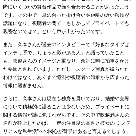
降にいくつかの舞台作品で顔を合わせることがあったよう
です。その中で、息の合った掛け合いや距離の近い演技が
話題になり、視聴者の間で「もしかしてプライベートでも
親密なのでは？」という声が上がったのです。
また、久本さんが過去のインタビューで「好きなタイプは
インテリ系で、ちょっと影がある人」と語っていたこと
も、吹越さんのイメージと重なり、余計に噂に拍車をかけ
た要因とされています。ただし、スクープ写真が撮られた
わけではなく、あくまで憶測や視聴者の印象から広まった
情報に過ぎません。
さらに、久本さんは現在も独身を貫いており、結婚や交際
について積極的に語ることは少ないため、プライベートに
関する情報が謎に包まれがちです。その中で吹越満さんの
名前が浮上したのは、一定の注目度の高さと彼女の“ミステ
リアスな私生活”への関心が背景にあると言えるでしょう。