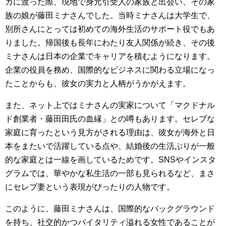
カに渡った際、現地で身元引受人の家族と出会い、その家
族の娘が藤田ミナさんでした。当時ミナさんは大学生で、
別所さんにとっては初めての海外生活のサポート役でもあ
りました。帰国後も長年にわたり友人関係が続き、その後
ミナさんは日本の企業でキャリアを積むようになります。
企業の役員を務め、国際的なビジネスに関わる立場になっ
たことからも、彼女の実力と人柄がうかがえます。
また、ネット上ではミナさんの実家について「マクドナル
ド創業者・藤田田氏の血縁」との噂もあります。セレブな
家庭に育ったという見方がされる理由は、彼女が海外と日
本をまたいで活躍している点や、結婚後の生活ぶりが一般
的な家庭とは一線を画しているためです。SNSやインスタ
グラムでは、華やかな私生活の一部も見られるなど、まさ
にセレブ妻という表現がぴったりの人物です。
このように、藤田ミナさんは、国際的なバックグラウンド
を持ち、社交的かつバイタリティ溢れる女性であることが