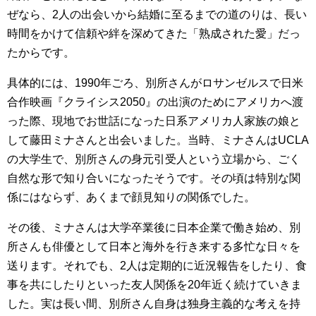
ぜなら、2人の出会いから結婚に至るまでの道のりは、長い
時間をかけて信頼や絆を深めてきた「熟成された愛」だっ
たからです。
具体的には、1990年ごろ、別所さんがロサンゼルスで日米
合作映画『クライシス2050』の出演のためにアメリカへ渡
った際、現地でお世話になった日系アメリカ人家族の娘と
して藤田ミナさんと出会いました。当時、ミナさんはUCLA
の大学生で、別所さんの身元引受人という立場から、ごく
自然な形で知り合いになったそうです。その頃は特別な関
係にはならず、あくまで顔見知りの関係でした。
その後、ミナさんは大学卒業後に日本企業で働き始め、別
所さんも俳優として日本と海外を行き来する多忙な日々を
送ります。それでも、2人は定期的に近況報告をしたり、食
事を共にしたりといった友人関係を20年近く続けていきま
した。実は長い間、別所さん自身は独身主義的な考えを持