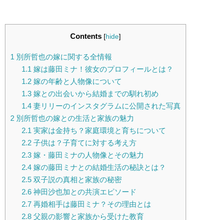
Contents
[
hide
]
1
別所哲也の嫁に関する全情報
1.1
嫁は藤田ミナ！彼女のプロフィールとは？
1.2
嫁の年齢と人物像について
1.3
嫁との出会いから結婚までの馴れ初め
1.4
妻リリーのインスタグラムに公開された写真
2
別所哲也の嫁との生活と家族の魅力
2.1
実家は金持ち？家庭環境と育ちについて
2.2
子供は？子育てに対する考え方
2.3
嫁・藤田ミナの人物像とその魅力
2.4
嫁の藤田ミナとの結婚生活の秘訣とは？
2.5
双子説の真相と家族の秘密
2.6
神田沙也加との共演エピソード
2.7
再婚相手は藤田ミナ？その理由とは
2.8
父親の影響と家族から受けた教育