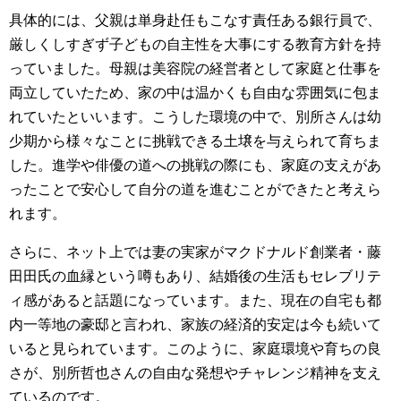
具体的には、父親は単身赴任もこなす責任ある銀行員で、
厳しくしすぎず子どもの自主性を大事にする教育方針を持
っていました。母親は美容院の経営者として家庭と仕事を
両立していたため、家の中は温かくも自由な雰囲気に包ま
れていたといいます。こうした環境の中で、別所さんは幼
少期から様々なことに挑戦できる土壌を与えられて育ちま
した。進学や俳優の道への挑戦の際にも、家庭の支えがあ
ったことで安心して自分の道を進むことができたと考えら
れます。
さらに、ネット上では妻の実家がマクドナルド創業者・藤
田田氏の血縁という噂もあり、結婚後の生活もセレブリテ
ィ感があると話題になっています。また、現在の自宅も都
内一等地の豪邸と言われ、家族の経済的安定は今も続いて
いると見られています。このように、家庭環境や育ちの良
さが、別所哲也さんの自由な発想やチャレンジ精神を支え
ているのです。