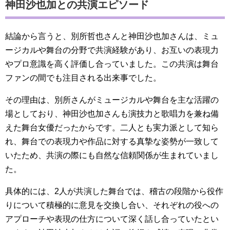
神田沙也加との共演エピソード
結論から言うと、別所哲也さんと神田沙也加さんは、ミュ
ージカルや舞台の分野で共演経験があり、お互いの表現力
やプロ意識を高く評価し合っていました。この共演は舞台
ファンの間でも注目される出来事でした。
その理由は、別所さんがミュージカルや舞台を主な活躍の
場としており、神田沙也加さんも演技力と歌唱力を兼ね備
えた舞台女優だったからです。二人とも実力派として知ら
れ、舞台での表現力や作品に対する真摯な姿勢が一致して
いたため、共演の際にも自然な信頼関係が生まれていまし
た。
具体的には、2人が共演した舞台では、稽古の段階から役作
りについて積極的に意見を交換し合い、それぞれの役への
アプローチや表現の仕方について深く話し合っていたとい