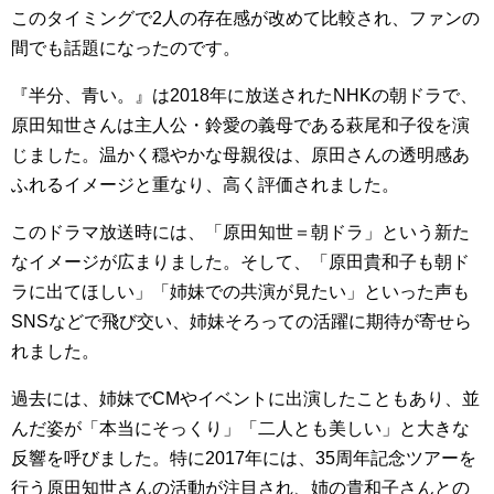
このタイミングで2人の存在感が改めて比較され、ファンの
間でも話題になったのです。
『半分、青い。』は2018年に放送されたNHKの朝ドラで、
原田知世さんは主人公・鈴愛の義母である萩尾和子役を演
じました。温かく穏やかな母親役は、原田さんの透明感あ
ふれるイメージと重なり、高く評価されました。
このドラマ放送時には、「原田知世＝朝ドラ」という新た
なイメージが広まりました。そして、「原田貴和子も朝ド
ラに出てほしい」「姉妹での共演が見たい」といった声も
SNSなどで飛び交い、姉妹そろっての活躍に期待が寄せら
れました。
過去には、姉妹でCMやイベントに出演したこともあり、並
んだ姿が「本当にそっくり」「二人とも美しい」と大きな
反響を呼びました。特に2017年には、35周年記念ツアーを
行う原田知世さんの活動が注目され、姉の貴和子さんとの