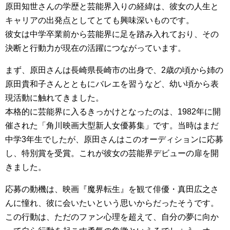
原田知世さんの学歴と芸能界入りの経緯は、彼女の人生と
キャリアの出発点としてとても興味深いものです。
彼女は中学卒業前から芸能界に足を踏み入れており、その
決断と行動力が現在の活躍につながっています。
まず、原田さんは長崎県長崎市の出身で、2歳の頃から姉の
原田貴和子さんとともにバレエを習うなど、幼い頃から表
現活動に触れてきました。
本格的に芸能界に入るきっかけとなったのは、1982年に開
催された「角川映画大型新人女優募集」です。当時はまだ
中学3年生でしたが、原田さんはこのオーディションに応募
し、特別賞を受賞。これが彼女の芸能界デビューの扉を開
きました。
応募の動機は、映画『魔界転生』を観て俳優・真田広之さ
んに憧れ、彼に会いたいという思いからだったそうです。
この行動は、ただのファン心理を超えて、自分の夢に向か