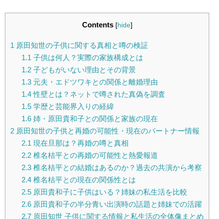
Contents
[
hide
]
1
原田知世の子供に関する真相と噂の検証
1.1
子供は何人？実際の家族構成とは
1.2
子どもがいない理由とその背景
1.3
元夫・エドツワキとの関係と離婚理由
1.4
性壁とは？ネットで噂された真偽を調査
1.5
学歴と芸能界入りの経緯
1.6
姉・原田貴和子との関係と家族の現在
2
原田知世の子供と再婚の可能性・現在のパートナー情報
2.1
現在旦那は？再婚の噂と真相
2.2
椎名桔平との再婚の可能性と熱愛報道
2.3
椎名桔平との結婚はあるのか？過去の共演から考察
2.4
椎名桔平との現在の関係性とは
2.5
原田貴和子に子供はいる？姉妹の私生活を比較
2.6
原田貴和子の半分青い出演時の話題と姉妹での活躍
2.7
原田知世 子供に関する情報と私生活の全体像まとめ