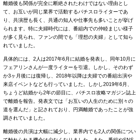
離婚後も関係が完全に断絶されたわけではない理由とし
て、お互いが同じ業界で活動するパチスロライターであ
り、共演歴も長く、共通の知人や仕事先も多いことが挙げ
られます。特に夫婦時代には、番組内での仲睦まじい様子
が多く見られ、ファンの間でも「理想の夫婦」として知ら
れていました。
具体的には、2人は2017年6月に結婚を発表し、同年10月に
フェアリンさんが一度ライターを引退。しかし、そのわず
か3ヶ月後には復帰し、2018年以降は夫婦での番組出演や
来店イベントなども行っていました。しかし2019年6月、
ちょうど結婚から2年の節目に、パチスロ攻略マガジン誌上
で離婚を報告。発表文では「お互いの人生のために別々の
道を選んだ」と記されており、円満離婚であったことが強
調されていました。
離婚後の共演は大幅に減少し、業界内でも2人の関係につい
て触れられる機会は少なくなりました。また、番組やSNS