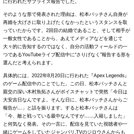
に行われたサプライズ報告でした。
そのような形で発表された理由は、松本バッチさん自身が
再婚を大げさに取り上げたくなかったというスタンスを取
っていたからです。2回目の結婚であること、そして相手が
一般女性であることから、あえてメディアなどを通じて
大々的に告知するのではなく、自分の活動フィールドの一
つであるYouTubeライブ配信中に“さりげなく”報告する形を
選んだと考えられます。
具体的には、2022年8月20日に行われた『Apex Legends』
のゲーム配信中のことでした。この日、松本バッチさんと
親交の深い木村魚拓さんがボイスチャットで突然「今日は
大安吉日なんですよ。そんな日に、松本バッチさんからご
報告が…」と話を振ります。すると松本バッチさんは
「今、敵と戦っている最中なんですが……入籍しました」
と何気なく発表。その一言に、配信を見ていた視聴者や一
緒にゲームをしていたジャンバリ.TVのジロウさんからも