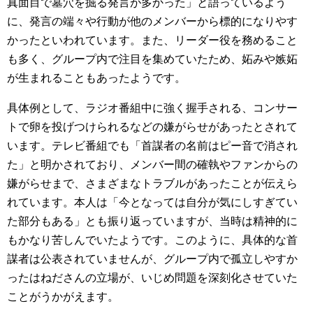
真面目で墓穴を掘る発言が多かった」と語っているよう
に、発言の端々や行動が他のメンバーから標的になりやす
かったといわれています。また、リーダー役を務めること
も多く、グループ内で注目を集めていたため、妬みや嫉妬
が生まれることもあったようです。
具体例として、ラジオ番組中に強く握手される、コンサー
トで卵を投げつけられるなどの嫌がらせがあったとされて
います。テレビ番組でも「首謀者の名前はピー音で消され
た」と明かされており、メンバー間の確執やファンからの
嫌がらせまで、さまざまなトラブルがあったことが伝えら
れています。本人は「今となっては自分が気にしすぎてい
た部分もある」とも振り返っていますが、当時は精神的に
もかなり苦しんでいたようです。このように、具体的な首
謀者は公表されていませんが、グループ内で孤立しやすか
ったはねださんの立場が、いじめ問題を深刻化させていた
ことがうかがえます。