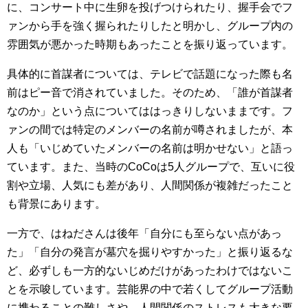
に、コンサート中に生卵を投げつけられたり、握手会でフ
ァンから手を強く握られたりしたと明かし、グループ内の
雰囲気が悪かった時期もあったことを振り返っています。
具体的に首謀者については、テレビで話題になった際も名
前はピー音で消されていました。そのため、「誰が首謀者
なのか」という点についてははっきりしないままです。フ
ァンの間では特定のメンバーの名前が噂されましたが、本
人も「いじめていたメンバーの名前は明かせない」と語っ
ています。また、当時のCoCoは5人グループで、互いに役
割や立場、人気にも差があり、人間関係が複雑だったこと
も背景にあります。
一方で、はねださんは後年「自分にも至らない点があっ
た」「自分の発言が墓穴を掘りやすかった」と振り返るな
ど、必ずしも一方的ないじめだけがあったわけではないこ
とを示唆しています。芸能界の中で若くしてグループ活動
に携わることの難しさや、人間関係のストレスも大きな要