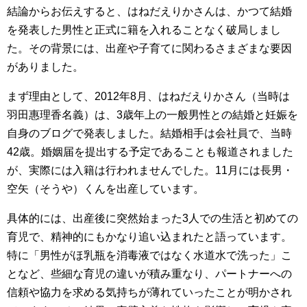
結論からお伝えすると、はねだえりかさんは、かつて結婚
を発表した男性と正式に籍を入れることなく破局しまし
た。その背景には、出産や子育てに関わるさまざまな要因
がありました。
まず理由として、2012年8月、はねだえりかさん（当時は
羽田惠理香名義）は、3歳年上の一般男性との結婚と妊娠を
自身のブログで発表しました。結婚相手は会社員で、当時
42歳。婚姻届を提出する予定であることも報道されました
が、実際には入籍は行われませんでした。11月には長男・
空矢（そうや）くんを出産しています。
具体的には、出産後に突然始まった3人での生活と初めての
育児で、精神的にもかなり追い込まれたと語っています。
特に「男性がほ乳瓶を消毒液ではなく水道水で洗った」こ
となど、些細な育児の違いが積み重なり、パートナーへの
信頼や協力を求める気持ちが薄れていったことが明かされ