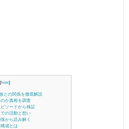
[
hide
]
族との関係を徹底解説
いのか真相を調査
エピソードから検証
組での活動と想い
関係から読み解く
族構成とは