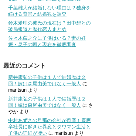
千葉雄大が結婚しない理由は？独身を
続ける背景と結婚観を調査
鈴木愛理の彼氏の現在は？田中碧との
破局報道と歴代恋人まとめ
佐々木蔵之介に子供はいる？妻の妊
娠・息子の噂と現在を徹底調査
最近のコメント
新井康弘の子供は１人で結婚歴は２
回！嫁は森尾由美ではなく一般人
に
maritsun
より
新井康弘の子供は１人で結婚歴は２
回！嫁は森尾由美ではなく一般人
に
さ
やか
より
中村あずさの旦那の会社が倒産！慶應
卒社長に起きた異変とタワマン生活と
子供の詳細が凄い
に
maritsun
より