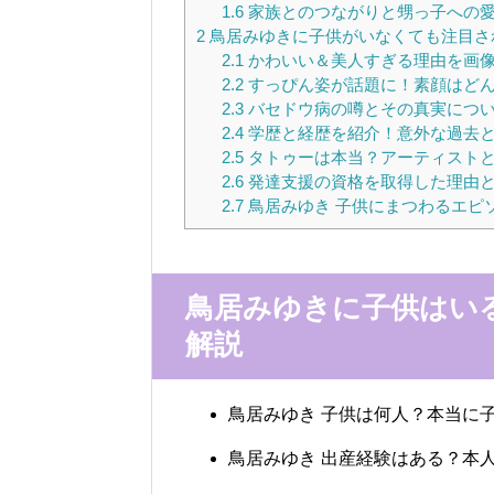
1.6
家族とのつながりと甥っ子への
2
鳥居みゆきに子供がいなくても注目さ
2.1
かわいい＆美人すぎる理由を画
2.2
すっぴん姿が話題に！素顔はど
2.3
バセドウ病の噂とその真実につ
2.4
学歴と経歴を紹介！意外な過去
2.5
タトゥーは本当？アーティスト
2.6
発達支援の資格を取得した理由
2.7
鳥居みゆき 子供にまつわるエピ
鳥居みゆきに子供はい
解説
鳥居みゆき 子供は何人？本当に
鳥居みゆき 出産経験はある？本