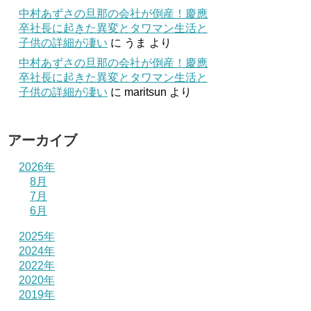
中村あずさの旦那の会社が倒産！慶應
卒社長に起きた異変とタワマン生活と
子供の詳細が凄い
に
うま
より
中村あずさの旦那の会社が倒産！慶應
卒社長に起きた異変とタワマン生活と
子供の詳細が凄い
に
maritsun
より
アーカイブ
2026年
8月
7月
6月
2025年
2024年
2022年
2020年
2019年