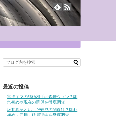
最近の投稿
宮澤エマの結婚相手は森崎ウィン？馴
れ初めや現在の関係を徹底調査
坂井真紀といしだ壱成の関係は？馴れ
初め・同棲・破局理由を徹底調査