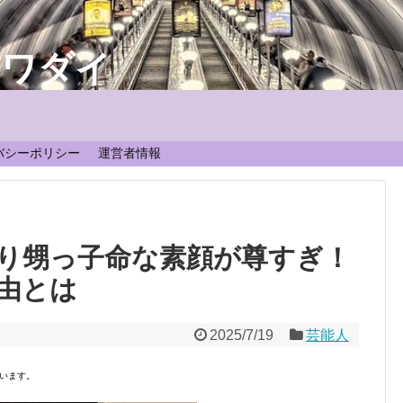
なワダイ
！
バシーポリシー
運営者情報
り甥っ子命な素顔が尊すぎ！
由とは
2025/7/19
芸能人
います。