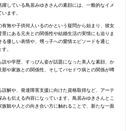
活躍している鳥居みゆきさんの素顔には、一般的なイメ
ています。
の有無や子供何人いるのかという疑問から始まり、彼女
背景にある元夫との関係性や結婚生活の実情にも迫りま
せる優しい表情や、甥っ子への愛情エピソードを通じ
ます。
ち説や学歴、すっぴん姿が話題になった美人な素顔、か
旦那や家族との関係性、そしてバセドウ病との関係が噂
。
る誤解や、発達障害支援に向けた資格取得など、アーテ
深みも伝える内容になっています。鳥居みゆきさんとこ
家族観や人との向き合い方に触れることで、新たな一面