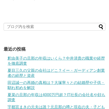
最近の投稿
釈由美子の旦那の年収はいくら？中井清貴の職業や経歴
を徹底調査
夏目三久の父親の会社はどこ？イー・ガーディアン創業
者の経歴と資産
田辺誠一の再婚の真相は？大塚寧々との結婚歴や子供・
馴れ初めを解説
夏菜の旦那の年収は4000万円超？IT社長の会社名や顔も
調査
宇都宮まきの元夫は誰？元旦那の噂と現在の夫・子ども