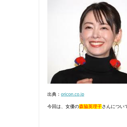
出典：
oricon.co.jp
今回は、女優の
森脇英理子
さんについ