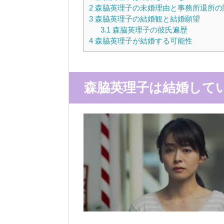
2
森脇英理子の未婚理由と事務所退所の
3
森脇英理子の結婚観と結婚願望
3.1
森脇英理子の彼氏遍歴
4
森脇英理子が結婚する可能性
森脇英理子は結婚して