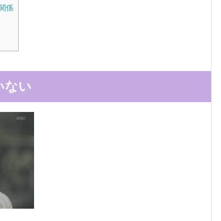
関係
いない