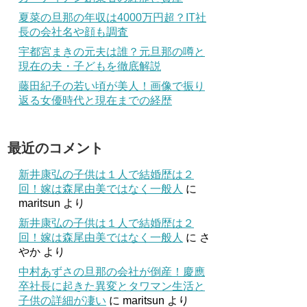
夏菜の旦那の年収は4000万円超？IT社
長の会社名や顔も調査
宇都宮まきの元夫は誰？元旦那の噂と
現在の夫・子どもを徹底解説
藤田紀子の若い頃が美人！画像で振り
返る女優時代と現在までの経歴
最近のコメント
新井康弘の子供は１人で結婚歴は２
回！嫁は森尾由美ではなく一般人
に
maritsun
より
新井康弘の子供は１人で結婚歴は２
回！嫁は森尾由美ではなく一般人
に
さ
やか
より
中村あずさの旦那の会社が倒産！慶應
卒社長に起きた異変とタワマン生活と
子供の詳細が凄い
に
maritsun
より