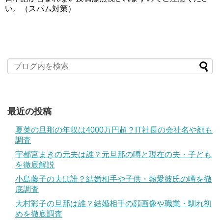
い。（スパム対策）
最近の投稿
夏菜の旦那の年収は4000万円超？IT社長の会社名や顔も
調査
宇都宮まきの元夫は誰？元旦那の噂と現在の夫・子ども
を徹底解説
小島藤子の夫は誰？結婚相手や子供・熱愛彼氏の噂を徹
底調査
大村彩子の旦那は誰？結婚相手の顔画像や職業・馴れ初
めを徹底調査