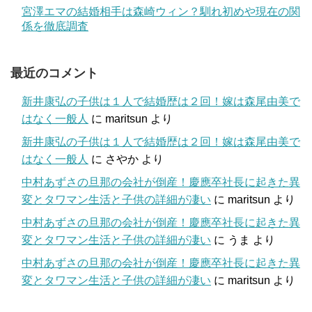
宮澤エマの結婚相手は森崎ウィン？馴れ初めや現在の関
係を徹底調査
最近のコメント
新井康弘の子供は１人で結婚歴は２回！嫁は森尾由美で
はなく一般人
に
maritsun
より
新井康弘の子供は１人で結婚歴は２回！嫁は森尾由美で
はなく一般人
に
さやか
より
中村あずさの旦那の会社が倒産！慶應卒社長に起きた異
変とタワマン生活と子供の詳細が凄い
に
maritsun
より
中村あずさの旦那の会社が倒産！慶應卒社長に起きた異
変とタワマン生活と子供の詳細が凄い
に
うま
より
中村あずさの旦那の会社が倒産！慶應卒社長に起きた異
変とタワマン生活と子供の詳細が凄い
に
maritsun
より