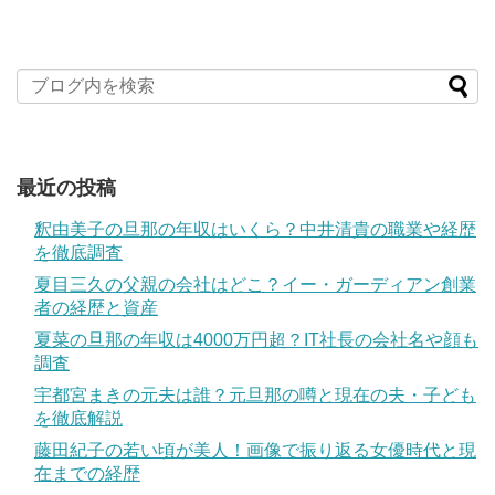
最近の投稿
釈由美子の旦那の年収はいくら？中井清貴の職業や経歴
を徹底調査
夏目三久の父親の会社はどこ？イー・ガーディアン創業
者の経歴と資産
夏菜の旦那の年収は4000万円超？IT社長の会社名や顔も
調査
宇都宮まきの元夫は誰？元旦那の噂と現在の夫・子ども
を徹底解説
藤田紀子の若い頃が美人！画像で振り返る女優時代と現
在までの経歴