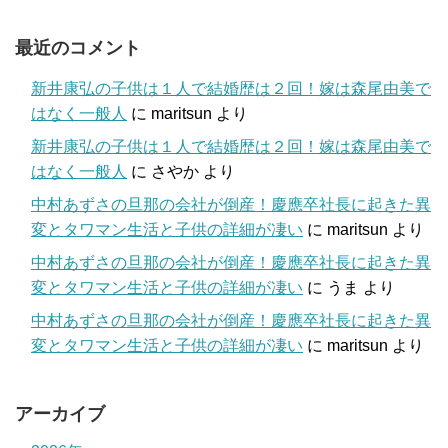
最近のコメント
新井康弘の子供は１人で結婚歴は２回！嫁は森尾由美で
はなく一般人
に
maritsun
より
新井康弘の子供は１人で結婚歴は２回！嫁は森尾由美で
はなく一般人
に
さやか
より
中村あずさの旦那の会社が倒産！慶應卒社長に起きた異
変とタワマン生活と子供の詳細が凄い
に
maritsun
より
中村あずさの旦那の会社が倒産！慶應卒社長に起きた異
変とタワマン生活と子供の詳細が凄い
に
うま
より
中村あずさの旦那の会社が倒産！慶應卒社長に起きた異
変とタワマン生活と子供の詳細が凄い
に
maritsun
より
アーカイブ