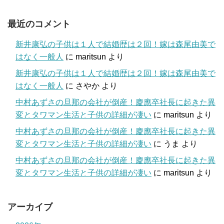
最近のコメント
新井康弘の子供は１人で結婚歴は２回！嫁は森尾由美で
はなく一般人
に
maritsun
より
新井康弘の子供は１人で結婚歴は２回！嫁は森尾由美で
はなく一般人
に
さやか
より
中村あずさの旦那の会社が倒産！慶應卒社長に起きた異
変とタワマン生活と子供の詳細が凄い
に
maritsun
より
中村あずさの旦那の会社が倒産！慶應卒社長に起きた異
変とタワマン生活と子供の詳細が凄い
に
うま
より
中村あずさの旦那の会社が倒産！慶應卒社長に起きた異
変とタワマン生活と子供の詳細が凄い
に
maritsun
より
アーカイブ