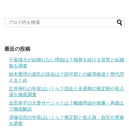
最近の投稿
千葉雄大が結婚しない理由は？独身を続ける背景と結婚
観を調査
鈴木愛理の彼氏の現在は？田中碧との破局報道と歴代恋
人まとめ
辻井伸行の年収はいくら？現在と全盛期の推定額や収入
源を徹底調査
反田恭平の元妻サーシャとは？離婚理由や画像・再婚ま
で徹底解説
清塚信也の年収はいくら？推定額と収入源・自宅や実家
を調査