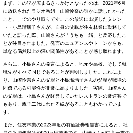
まず、この説が広まるきっかけとなったのは、2021年6月
に放送されたラジオ番組「山崎怜奈の誰かに話したかった
こと。」でのやり取りです。この放送に出演したタレン
ト・小島瑠璃子さんが、自身の父親が住友林業に勤務して
いたと語った際、山崎さんが「うちも一緒」と反応したこ
とが注目されました。発言のニュアンスやトーンからも、
単なる偶然以上の深い関係性があることが感じ取れます。
さらに、小島さんの発言によると、地元や高校、そして就
職先がすべて同じであることが判明しました。これによ
り、山崎怜奈さんの父親と小島瑠璃子さんの父親が職場の
同僚である可能性が非常に高まりました。実際、山崎さん
の父親は、小島さんが経営していたレストランの常連客で
もあり、親子二代にわたる縁があることもわかっていま
す。
また、住友林業の2023年度の有価証券報告書によると、社
員の平均年収は約900万円前後です。山崎さんが中高一貫の