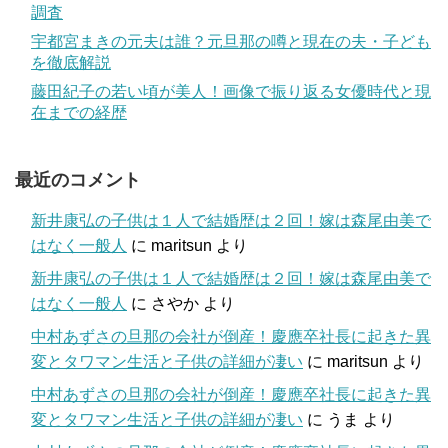
調査
宇都宮まきの元夫は誰？元旦那の噂と現在の夫・子ども
を徹底解説
藤田紀子の若い頃が美人！画像で振り返る女優時代と現
在までの経歴
最近のコメント
新井康弘の子供は１人で結婚歴は２回！嫁は森尾由美で
はなく一般人
に
maritsun
より
新井康弘の子供は１人で結婚歴は２回！嫁は森尾由美で
はなく一般人
に
さやか
より
中村あずさの旦那の会社が倒産！慶應卒社長に起きた異
変とタワマン生活と子供の詳細が凄い
に
maritsun
より
中村あずさの旦那の会社が倒産！慶應卒社長に起きた異
変とタワマン生活と子供の詳細が凄い
に
うま
より