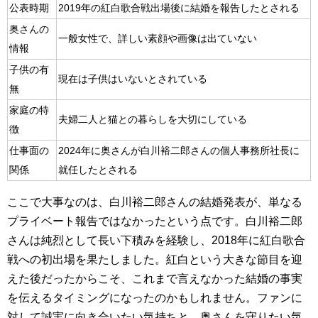
公表時期
2019年の紅白歌合戦出場後に結婚を報告したとされる
奥さんの
一般女性で、詳しい素顔や画像は出ていない
情報
子供の有
現在は子供はいないとされている
無
家庭の特
夫婦二人と猫との暮らしを大切にしている
徴
仕事面の
2024年に奥さんが白川裕二郎さんの個人事務所社長に
関係
就任したとされる
ここで大事なのは、白川裕二郎さんの結婚発表が、単なる
プライベート報告ではなかったという点です。白川裕二郎
さんは純烈として長い下積みを経験し、2018年に紅白歌合
戦への初出場を果たしました。紅白という大きな節目を迎
えた後だったからこそ、これまで言えなかった結婚の事実
を伝えるタイミングになったのかもしれません。ファンに
対して誠実に向き合いたい気持ちと、奥さんを守りたい気