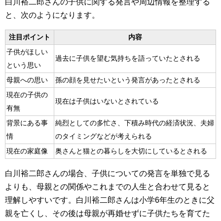
白川裕二郎さんの子供に関する発言や周辺情報を整理する
と、次のようになります。
注目ポイント
内容
子供がほしい
過去に子供を望む気持ちを語っていたとされる
という思い
母親への思い
孫の顔を見せたいという発言があったとされる
現在の子供の
現在は子供はいないとされている
有無
背景にある事
純烈としての多忙さ、下積み時代の経済状況、夫婦
情
のタイミングなどが考えられる
現在の家庭像
奥さんと猫との暮らしを大切にしているとされる
白川裕二郎さんの場合、子供についての発言を単独で見る
よりも、母親との関係やこれまでの人生と合わせて見ると
理解しやすいです。白川裕二郎さんは小学6年生のときに父
親を亡くし、その後は母親が再婚せずに子供たちを育てた