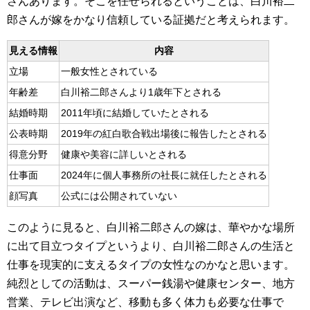
さんあります。そこを任せられるということは、白川裕二
郎さんが嫁をかなり信頼している証拠だと考えられます。
見える情報
内容
立場
一般女性とされている
年齢差
白川裕二郎さんより1歳年下とされる
結婚時期
2011年頃に結婚していたとされる
公表時期
2019年の紅白歌合戦出場後に報告したとされる
得意分野
健康や美容に詳しいとされる
仕事面
2024年に個人事務所の社長に就任したとされる
顔写真
公式には公開されていない
このように見ると、白川裕二郎さんの嫁は、華やかな場所
に出て目立つタイプというより、白川裕二郎さんの生活と
仕事を現実的に支えるタイプの女性なのかなと思います。
純烈としての活動は、スーパー銭湯や健康センター、地方
営業、テレビ出演など、移動も多く体力も必要な仕事で