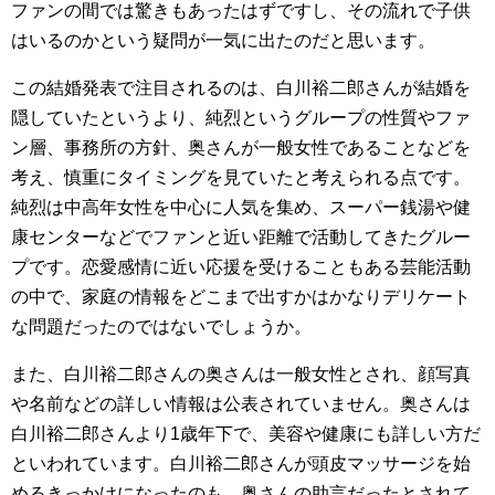
ファンの間では驚きもあったはずですし、その流れで子供
はいるのかという疑問が一気に出たのだと思います。
この結婚発表で注目されるのは、白川裕二郎さんが結婚を
隠していたというより、純烈というグループの性質やファ
ン層、事務所の方針、奥さんが一般女性であることなどを
考え、慎重にタイミングを見ていたと考えられる点です。
純烈は中高年女性を中心に人気を集め、スーパー銭湯や健
康センターなどでファンと近い距離で活動してきたグルー
プです。恋愛感情に近い応援を受けることもある芸能活動
の中で、家庭の情報をどこまで出すかはかなりデリケート
な問題だったのではないでしょうか。
また、白川裕二郎さんの奥さんは一般女性とされ、顔写真
や名前などの詳しい情報は公表されていません。奥さんは
白川裕二郎さんより1歳年下で、美容や健康にも詳しい方だ
といわれています。白川裕二郎さんが頭皮マッサージを始
めるきっかけになったのも、奥さんの助言だったとされて