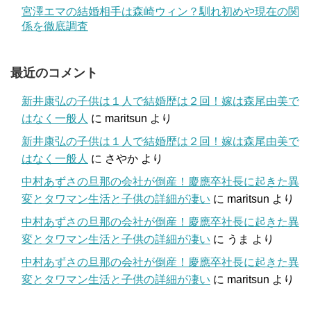
宮澤エマの結婚相手は森崎ウィン？馴れ初めや現在の関
係を徹底調査
最近のコメント
新井康弘の子供は１人で結婚歴は２回！嫁は森尾由美で
はなく一般人
に
maritsun
より
新井康弘の子供は１人で結婚歴は２回！嫁は森尾由美で
はなく一般人
に
さやか
より
中村あずさの旦那の会社が倒産！慶應卒社長に起きた異
変とタワマン生活と子供の詳細が凄い
に
maritsun
より
中村あずさの旦那の会社が倒産！慶應卒社長に起きた異
変とタワマン生活と子供の詳細が凄い
に
うま
より
中村あずさの旦那の会社が倒産！慶應卒社長に起きた異
変とタワマン生活と子供の詳細が凄い
に
maritsun
より