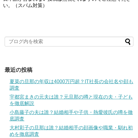
い。（スパム対策）
最近の投稿
夏菜の旦那の年収は4000万円超？IT社長の会社名や顔も
調査
宇都宮まきの元夫は誰？元旦那の噂と現在の夫・子ども
を徹底解説
小島藤子の夫は誰？結婚相手や子供・熱愛彼氏の噂を徹
底調査
大村彩子の旦那は誰？結婚相手の顔画像や職業・馴れ初
めを徹底調査