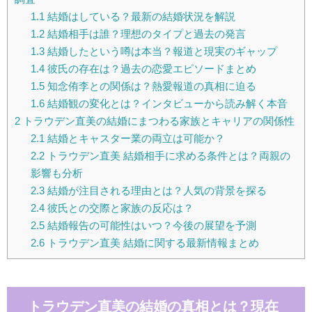
1.1
結婚はしている？最新の結婚状況を解説
1.2
結婚相手は誰？理想のタイプと過去の発言
1.3
結婚したという噂は本当？報道と現実のギャップ
1.4
彼氏の存在は？過去の恋愛エピソードまとめ
1.5
知念侑李との関係は？熱愛報道の真相に迫る
1.6
結婚観の変化とは？インタビューから読み解く本音
2
トラウデン直美の結婚にまつわる家族とキャリアの関係性
2.1
結婚とキャスター業の両立は可能か？
2.2
トラウデン直美 結婚相手に求める条件とは？両親の
影響も分析
2.3
結婚が注目される理由とは？人気の背景を探る
2.4
彼氏との交際と家族の反応は？
2.5
結婚報告の可能性はいつ？今後の展望を予測
2.6
トラウデン直美 結婚に関する最新情報まとめ
トラウデン直美の結婚の真相とは？現在