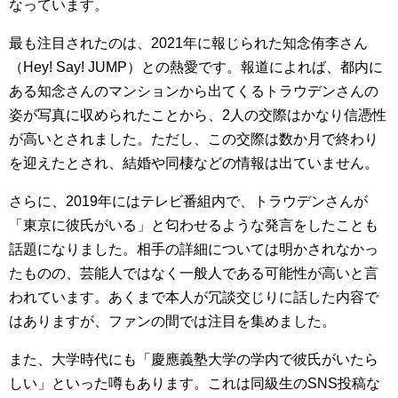
なっています。
最も注目されたのは、2021年に報じられた知念侑李さん
（Hey! Say! JUMP）との熱愛です。報道によれば、都内に
ある知念さんのマンションから出てくるトラウデンさんの
姿が写真に収められたことから、2人の交際はかなり信憑性
が高いとされました。ただし、この交際は数か月で終わり
を迎えたとされ、結婚や同棲などの情報は出ていません。
さらに、2019年にはテレビ番組内で、トラウデンさんが
「東京に彼氏がいる」と匂わせるような発言をしたことも
話題になりました。相手の詳細については明かされなかっ
たものの、芸能人ではなく一般人である可能性が高いと言
われています。あくまで本人が冗談交じりに話した内容で
はありますが、ファンの間では注目を集めました。
また、大学時代にも「慶應義塾大学の学内で彼氏がいたら
しい」といった噂もあります。これは同級生のSNS投稿な