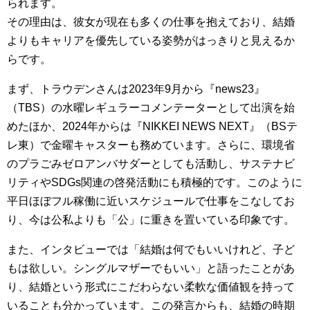
られます。
その理由は、彼女が現在も多くの仕事を抱えており、結婚
よりもキャリアを優先している姿勢がはっきりと見えるか
らです。
まず、トラウデンさんは2023年9月から『news23』
（TBS）の水曜レギュラーコメンテーターとして出演を始
めたほか、2024年からは『NIKKEI NEWS NEXT』（BSテ
レ東）で金曜キャスターも務めています。さらに、環境省
のプラごみゼロアンバサダーとしても活動し、サステナビ
リティやSDGs関連の啓発活動にも積極的です。このように
平日ほぼフル稼働に近いスケジュールで仕事をこなしてお
り、今は公私よりも「公」に重きを置いている印象です。
また、インタビューでは「結婚は何でもいいけれど、子ど
もは欲しい。シングルマザーでもいい」と語ったことがあ
り、結婚という形式にこだわらない柔軟な価値観を持って
いることも分かっています。この発言からも、結婚の時期