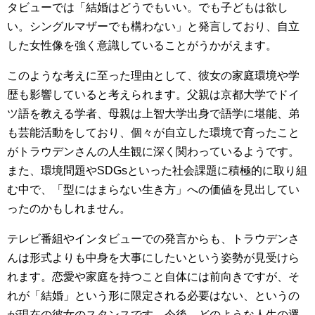
タビューでは「結婚はどうでもいい。でも子どもは欲し
い。シングルマザーでも構わない」と発言しており、自立
した女性像を強く意識していることがうかがえます。
このような考えに至った理由として、彼女の家庭環境や学
歴も影響していると考えられます。父親は京都大学でドイ
ツ語を教える学者、母親は上智大学出身で語学に堪能、弟
も芸能活動をしており、個々が自立した環境で育ったこと
がトラウデンさんの人生観に深く関わっているようです。
また、環境問題やSDGsといった社会課題に積極的に取り組
む中で、「型にはまらない生き方」への価値を見出してい
ったのかもしれません。
テレビ番組やインタビューでの発言からも、トラウデンさ
んは形式よりも中身を大事にしたいという姿勢が見受けら
れます。恋愛や家庭を持つこと自体には前向きですが、そ
れが「結婚」という形に限定される必要はない、というの
が現在の彼女のスタンスです。今後、どのような人生の選