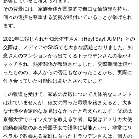
影響していると考えられます。
その背景には、家族全体が国際的で自由な価値観を持ち、
個々の選択を尊重する姿勢が根付いていることが挙げられ
ます。
2021年に報じられた知念侑李さん（Hey! Say! JUMP）との
交際は、メディアやSNSでも大きな話題となりました。知
念さんのマンションから出てくるトラウデンさんの姿がキ
ャッチされ、熱愛関係が報道されました。交際期間は短か
ったものの、本人からの否定もなかったことから、実際に
付き合っていた可能性は高いとされています。
この報道を受けて、家族の反応について具体的なコメント
は出ていませんが、彼女の育った環境を踏まえると、大き
な干渉や否定的な意見はなかったと考えられます。父親は
京都大学でドイツ文学を教える学者、母親はアメリカ大使
館勤務経験のある帰国子女で語学に堪能という、非常にリ
ベラルで教養ある家庭に育ったトラウデンさんは、個人の