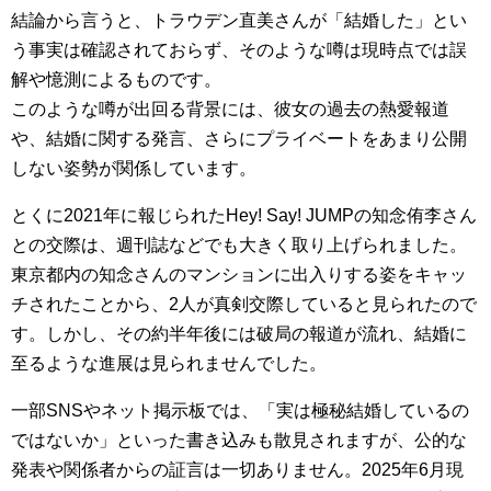
結論から言うと、トラウデン直美さんが「結婚した」とい
う事実は確認されておらず、そのような噂は現時点では誤
解や憶測によるものです。
このような噂が出回る背景には、彼女の過去の熱愛報道
や、結婚に関する発言、さらにプライベートをあまり公開
しない姿勢が関係しています。
とくに2021年に報じられたHey! Say! JUMPの知念侑李さん
との交際は、週刊誌などでも大きく取り上げられました。
東京都内の知念さんのマンションに出入りする姿をキャッ
チされたことから、2人が真剣交際していると見られたので
す。しかし、その約半年後には破局の報道が流れ、結婚に
至るような進展は見られませんでした。
一部SNSやネット掲示板では、「実は極秘結婚しているの
ではないか」といった書き込みも散見されますが、公的な
発表や関係者からの証言は一切ありません。2025年6月現