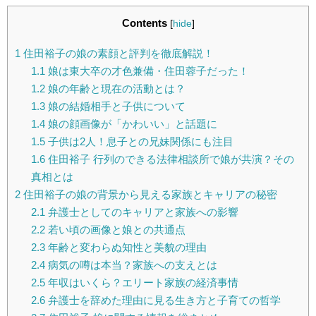
Contents
[
hide
]
1
住田裕子の娘の素顔と評判を徹底解説！
1.1
娘は東大卒の才色兼備・住田蓉子だった！
1.2
娘の年齢と現在の活動とは？
1.3
娘の結婚相手と子供について
1.4
娘の顔画像が「かわいい」と話題に
1.5
子供は2人！息子との兄妹関係にも注目
1.6
住田裕子 行列のできる法律相談所で娘が共演？その
真相とは
2
住田裕子の娘の背景から見える家族とキャリアの秘密
2.1
弁護士としてのキャリアと家族への影響
2.2
若い頃の画像と娘との共通点
2.3
年齢と変わらぬ知性と美貌の理由
2.4
病気の噂は本当？家族への支えとは
2.5
年収はいくら？エリート家族の経済事情
2.6
弁護士を辞めた理由に見る生き方と子育ての哲学