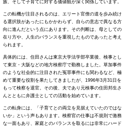
族、そして子育てに対する価値観が深く関係しています。
この転機が注目されるのは、エリート官僚の道を歩み続け
る選択肢があったにもかかわらず、自らの意志で異なる方
向に進んだという点にあります。その判断は、母としての
在り方や、人生のバランスを重視したものであったと考え
られます。
具体的には、住田さんは東京大学法学部卒業後、検事とし
て東京・大阪などの地方検察庁で勤務しました。草加事件
のような社会的に注目された冤罪事件にも関わるなど、極
めて重要な役割を果たしてきましたが、1996年3月31日を
もって検察を退官。その後、夫であり元検事の住田邦生さ
んとともに弁護士としての活動を始めています。
この転身には、「子育てとの両立を見据えていたのではな
いか」という声もあります。検察官の仕事は不規則で激務
な一面もあり、家庭とのバランスを取るには非常にハード