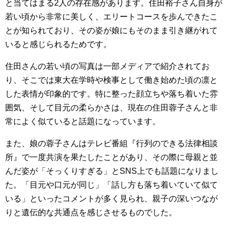
と当てはまる2人の存在感があります。住田裕子さん自身が
若い頃から非常に美しく、エリートコースを歩んできたこ
とが知られており、その姿が娘にもそのまま引き継がれて
いると感じられるためです。
住田さんの若い頃の写真は一部メディアで紹介されてお
り、そこでは東大在学時や検事として働き始めた頃の凛と
した表情が印象的です。特に整った顔立ちや落ち着いた雰
囲気、そして目元の柔らかさは、現在の住田蓉子さんと非
常によく似ていると話題になっています。
また、娘の蓉子さんはテレビ番組『行列のできる法律相談
所』で一度共演を果たしたことがあり、その際に母親と並
んだ姿が「そっくりすぎる」とSNS上でも話題になりまし
た。「目元や口元が同じ」「話し方も落ち着いていて似て
いる」といったコメントが多く見られ、親子の深いつなが
りと遺伝的な共通点を感じさせるものでした。