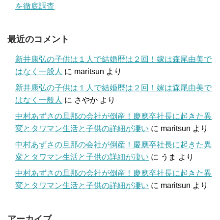
を徹底調査
最近のコメント
新井康弘の子供は１人で結婚歴は２回！嫁は森尾由美で
はなく一般人
に
maritsun
より
新井康弘の子供は１人で結婚歴は２回！嫁は森尾由美で
はなく一般人
に
さやか
より
中村あずさの旦那の会社が倒産！慶應卒社長に起きた異
変とタワマン生活と子供の詳細が凄い
に
maritsun
より
中村あずさの旦那の会社が倒産！慶應卒社長に起きた異
変とタワマン生活と子供の詳細が凄い
に
うま
より
中村あずさの旦那の会社が倒産！慶應卒社長に起きた異
変とタワマン生活と子供の詳細が凄い
に
maritsun
より
アーカイブ