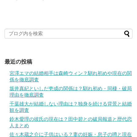
最近の投稿
宮澤エマの結婚相手は森崎ウィン？馴れ初めや現在の関
係を徹底調査
坂井真紀といしだ壱成の関係は？馴れ初め・同棲・破局
理由を徹底調査
千葉雄大が結婚しない理由は？独身を続ける背景と結婚
観を調査
鈴木愛理の彼氏の現在は？田中碧との破局報道と歴代恋
人まとめ
佐々木蔵之介に子供はいる？妻の妊娠・息子の噂と現在