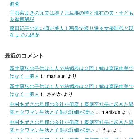
調査
宇都宮まきの元夫は誰？元旦那の噂と現在の夫・子ども
を徹底解説
藤田紀子の若い頃が美人！画像で振り返る女優時代と現
在までの経歴
最近のコメント
新井康弘の子供は１人で結婚歴は２回！嫁は森尾由美で
はなく一般人
に
maritsun
より
新井康弘の子供は１人で結婚歴は２回！嫁は森尾由美で
はなく一般人
に
さやか
より
中村あずさの旦那の会社が倒産！慶應卒社長に起きた異
変とタワマン生活と子供の詳細が凄い
に
maritsun
より
中村あずさの旦那の会社が倒産！慶應卒社長に起きた異
変とタワマン生活と子供の詳細が凄い
に
うま
より