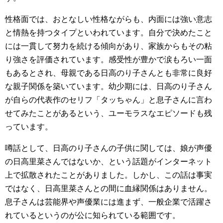
性格面では、おとなしい性格ながらも、内面には強い意志
と情熱を持つタイプといわれています。自分で決めたこと
には一貫して努力を続ける傾向があり、家族からもその粘
り強さを評価されています。感受性が豊かで涙もろい一面
もあるとされ、母親である日高のり子さんとも非常に良好
な親子関係を築いています。幼少期には、日高のり子さん
が自らの代表作のセリフ「タッちゃん」と息子さんに言わ
せてみたことがあるという、ユーモラスなエピソードも残
っています。
噂話として、日高のり子さんの子供に関しては、娘が声優
の日高里菜さんではないか、という話題がインターネット
上で拡散されたことがありました。しかし、この話は事実
ではなく、日高里菜さんとの間に血縁関係はありません。
息子さんは芸能界や声優業には進まず、一般企業で活躍さ
れているというのが公に知られている範囲です。