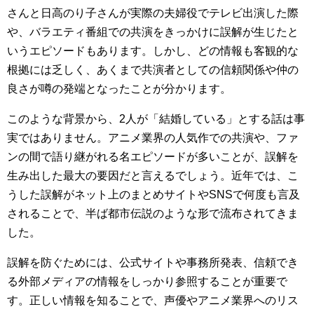
さんと日高のり子さんが実際の夫婦役でテレビ出演した際
や、バラエティ番組での共演をきっかけに誤解が生じたと
いうエピソードもあります。しかし、どの情報も客観的な
根拠には乏しく、あくまで共演者としての信頼関係や仲の
良さが噂の発端となったことが分かります。
このような背景から、2人が「結婚している」とする話は事
実ではありません。アニメ業界の人気作での共演や、ファ
ンの間で語り継がれる名エピソードが多いことが、誤解を
生み出した最大の要因だと言えるでしょう。近年では、こ
うした誤解がネット上のまとめサイトやSNSで何度も言及
されることで、半ば都市伝説のような形で流布されてきま
した。
誤解を防ぐためには、公式サイトや事務所発表、信頼でき
る外部メディアの情報をしっかり参照することが重要で
す。正しい情報を知ることで、声優やアニメ業界へのリス