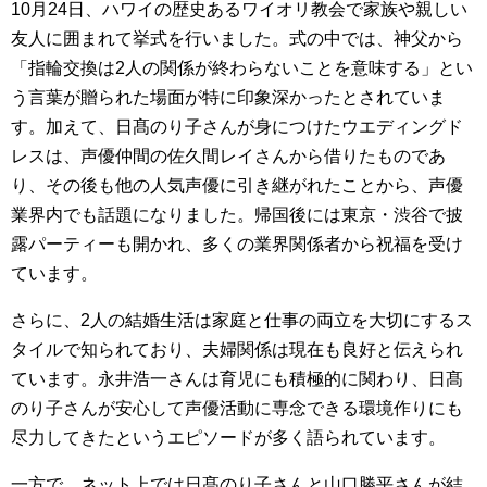
10月24日、ハワイの歴史あるワイオリ教会で家族や親しい
友人に囲まれて挙式を行いました。式の中では、神父から
「指輪交換は2人の関係が終わらないことを意味する」とい
う言葉が贈られた場面が特に印象深かったとされていま
す。加えて、日髙のり子さんが身につけたウエディングド
レスは、声優仲間の佐久間レイさんから借りたものであ
り、その後も他の人気声優に引き継がれたことから、声優
業界内でも話題になりました。帰国後には東京・渋谷で披
露パーティーも開かれ、多くの業界関係者から祝福を受け
ています。
さらに、2人の結婚生活は家庭と仕事の両立を大切にするス
タイルで知られており、夫婦関係は現在も良好と伝えられ
ています。永井浩一さんは育児にも積極的に関わり、日髙
のり子さんが安心して声優活動に専念できる環境作りにも
尽力してきたというエピソードが多く語られています。
一方で、ネット上では日髙のり子さんと山口勝平さんが結