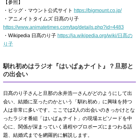
【参照】
・ビッグ・マウント公式サイト
https://bigmount.co.jp/
・アニメイトタイムズ 日髙のり子
https://www.animatetimes.com/tag/details.php?id=4483
・Wikipedia 日髙のり子
https://ja.wikipedia.org/wiki/日髙の
り子
馴れ初めはラジオ『はいぱぁナイト』？旦那と
の出会い
日髙のり子さんと旦那の永井浩一さんがどのようにして出
会い、結婚に至ったのかという「馴れ初め」に興味を持つ
人は非常に多いです。ここでは2人の出会いのきっかけとな
ったラジオ番組「はいぱぁナイト」の現場エピソードを中
心に、関係が深まっていく過程やプロポーズにまつわる話
題、結婚式までを網羅的に解説します。