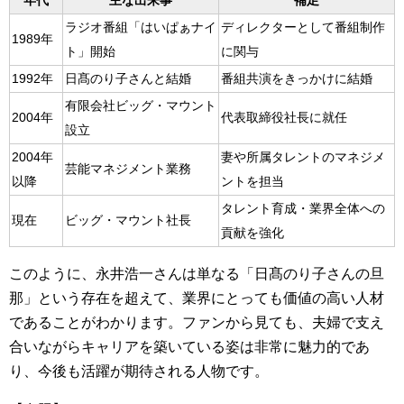
年代
主な出来事
補足
ラジオ番組「はいぱぁナイ
ディレクターとして番組制作
1989年
ト」開始
に関与
1992年
日髙のり子さんと結婚
番組共演をきっかけに結婚
有限会社ビッグ・マウント
2004年
代表取締役社長に就任
設立
2004年
妻や所属タレントのマネジメ
芸能マネジメント業務
以降
ントを担当
タレント育成・業界全体への
現在
ビッグ・マウント社長
貢献を強化
このように、永井浩一さんは単なる「日髙のり子さんの旦
那」という存在を超えて、業界にとっても価値の高い人材
であることがわかります。ファンから見ても、夫婦で支え
合いながらキャリアを築いている姿は非常に魅力的であ
り、今後も活躍が期待される人物です。