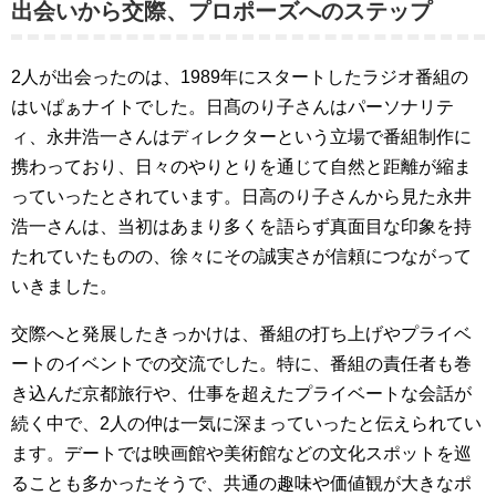
出会いから交際、プロポーズへのステップ
2人が出会ったのは、1989年にスタートしたラジオ番組の
はいぱぁナイトでした。日髙のり子さんはパーソナリテ
ィ、永井浩一さんはディレクターという立場で番組制作に
携わっており、日々のやりとりを通じて自然と距離が縮ま
っていったとされています。日高のり子さんから見た永井
浩一さんは、当初はあまり多くを語らず真面目な印象を持
たれていたものの、徐々にその誠実さが信頼につながって
いきました。
交際へと発展したきっかけは、番組の打ち上げやプライベ
ートのイベントでの交流でした。特に、番組の責任者も巻
き込んだ京都旅行や、仕事を超えたプライベートな会話が
続く中で、2人の仲は一気に深まっていったと伝えられてい
ます。デートでは映画館や美術館などの文化スポットを巡
ることも多かったそうで、共通の趣味や価値観が大きなポ