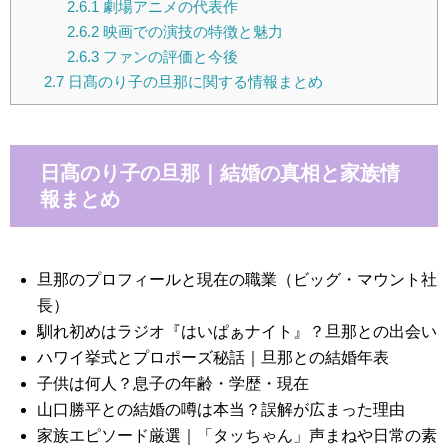
2.6.1
劇場アニメの代表作
2.6.2
映画での演技の特徴と魅力
2.6.3
ファンの評価と今後
2.7
日髙のり子の旦那に関する情報まとめ
日髙のり子の旦那｜結婚の真相と家族情
報まとめ
旦那のプロフィールと現在の職業（ビッグ・マウント社
長）
馴れ初めはラジオ『はいぱぁナイト』？旦那との出会い
ハワイ挙式とプロポーズ秘話｜旦那との結婚年表
子供は何人？息子の年齢・学歴・現在
山口勝平との結婚の噂は本当？誤解が広まった理由
家族エピソード厳選｜「タッちゃん」声まねや日常の素