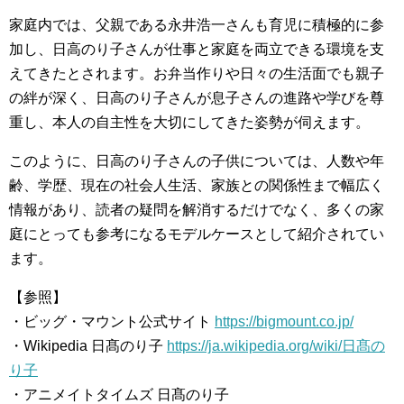
家庭内では、父親である永井浩一さんも育児に積極的に参
加し、日高のり子さんが仕事と家庭を両立できる環境を支
えてきたとされます。お弁当作りや日々の生活面でも親子
の絆が深く、日高のり子さんが息子さんの進路や学びを尊
重し、本人の自主性を大切にしてきた姿勢が伺えます。
このように、日高のり子さんの子供については、人数や年
齢、学歴、現在の社会人生活、家族との関係性まで幅広く
情報があり、読者の疑問を解消するだけでなく、多くの家
庭にとっても参考になるモデルケースとして紹介されてい
ます。
【参照】
・ビッグ・マウント公式サイト
https://bigmount.co.jp/
・Wikipedia 日髙のり子
https://ja.wikipedia.org/wiki/日髙の
り子
・アニメイトタイムズ 日髙のり子