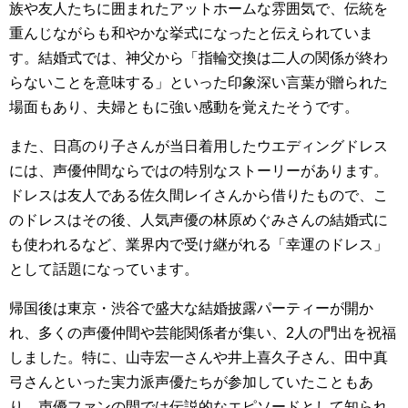
族や友人たちに囲まれたアットホームな雰囲気で、伝統を
重んじながらも和やかな挙式になったと伝えられていま
す。結婚式では、神父から「指輪交換は二人の関係が終わ
らないことを意味する」といった印象深い言葉が贈られた
場面もあり、夫婦ともに強い感動を覚えたそうです。
また、日髙のり子さんが当日着用したウエディングドレス
には、声優仲間ならではの特別なストーリーがあります。
ドレスは友人である佐久間レイさんから借りたもので、こ
のドレスはその後、人気声優の林原めぐみさんの結婚式に
も使われるなど、業界内で受け継がれる「幸運のドレス」
として話題になっています。
帰国後は東京・渋谷で盛大な結婚披露パーティーが開か
れ、多くの声優仲間や芸能関係者が集い、2人の門出を祝福
しました。特に、山寺宏一さんや井上喜久子さん、田中真
弓さんといった実力派声優たちが参加していたこともあ
り、声優ファンの間では伝説的なエピソードとして知られ