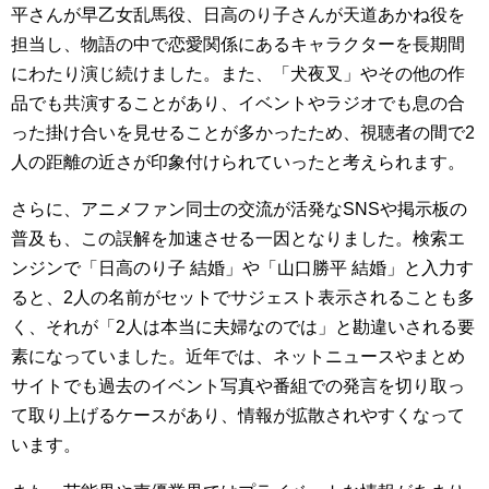
平さんが早乙女乱馬役、日高のり子さんが天道あかね役を
担当し、物語の中で恋愛関係にあるキャラクターを長期間
にわたり演じ続けました。また、「犬夜叉」やその他の作
品でも共演することがあり、イベントやラジオでも息の合
った掛け合いを見せることが多かったため、視聴者の間で2
人の距離の近さが印象付けられていったと考えられます。
さらに、アニメファン同士の交流が活発なSNSや掲示板の
普及も、この誤解を加速させる一因となりました。検索エ
ンジンで「日高のり子 結婚」や「山口勝平 結婚」と入力す
ると、2人の名前がセットでサジェスト表示されることも多
く、それが「2人は本当に夫婦なのでは」と勘違いされる要
素になっていました。近年では、ネットニュースやまとめ
サイトでも過去のイベント写真や番組での発言を切り取っ
て取り上げるケースがあり、情報が拡散されやすくなって
います。