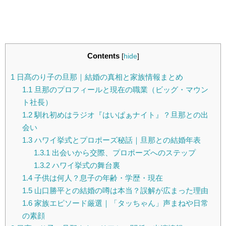
Contents
[
hide
]
1
日髙のり子の旦那｜結婚の真相と家族情報まとめ
1.1
旦那のプロフィールと現在の職業（ビッグ・マウン
ト社長）
1.2
馴れ初めはラジオ『はいぱぁナイト』？旦那との出
会い
1.3
ハワイ挙式とプロポーズ秘話｜旦那との結婚年表
1.3.1
出会いから交際、プロポーズへのステップ
1.3.2
ハワイ挙式の舞台裏
1.4
子供は何人？息子の年齢・学歴・現在
1.5
山口勝平との結婚の噂は本当？誤解が広まった理由
1.6
家族エピソード厳選｜「タッちゃん」声まねや日常
の素顔