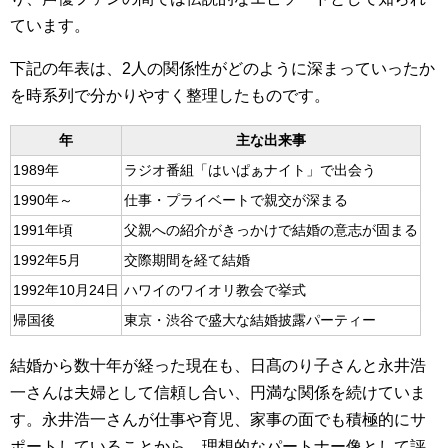
ています。
下記の年表は、2人の関係性がどのように深まっていったか
を時系列で分かりやすく整理したものです。
年
主な出来事
1989年
ラジオ番組「はいぱぁナイト」で出会う
1990年～
仕事・プライベートで親交が深まる
1991年頃
父親への紹介がきっかけで結婚の意志が固まる
1992年5月
交際期間を経て結婚
1992年10月24日
ハワイのワイオリ教会で挙式
帰国後
東京・渋谷で盛大な結婚披露パーティー
結婚から数十年が経った現在も、日髙のり子さんと永井浩
一さんは夫婦として信頼し合い、円満な関係を続けていま
す。永井浩一さんが仕事や育児、家事の面でも積極的にサ
ポートしていることから、理想的なパートナー像として評