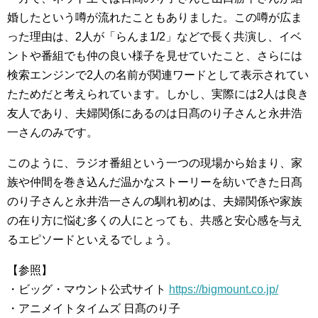
婚したという噂が流れたこともありました。この噂が広ま
った理由は、2人が「らんま1/2」などで長く共演し、イベ
ントや番組でも仲の良い様子を見せていたこと、さらには
検索エンジンで2人の名前が関連ワードとして表示されてい
たためだと考えられています。しかし、実際には2人は良き
友人であり、夫婦関係にあるのは日髙のり子さんと永井浩
一さんのみです。
このように、ラジオ番組という一つの現場から始まり、家
族や仲間を巻き込んだ温かなストーリーを紡いできた日髙
のり子さんと永井浩一さんの馴れ初めは、夫婦関係や家族
の在り方に悩む多くの人にとっても、共感と安心感を与え
るエピソードといえるでしょう。
【参照】
・ビッグ・マウント公式サイト
https://bigmount.co.jp/
・アニメイトタイムズ 日髙のり子