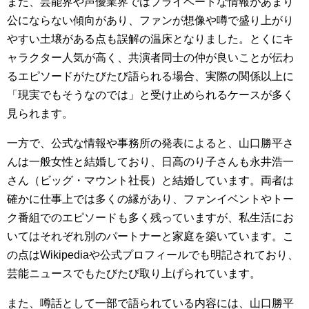
また、芸能界や声優業界ではプライベートな情報があまり
公にならない傾向があり、ファンが想像や噂で盛り上がり
やすい土壌がある点も誤解の温床となりました。とくにキ
ャラクター人気が高く、共演者同士の仲が良いことが伝わ
るエピソードがたびたび語られる場合、実際の関係以上に
「現実でもそうなのでは」と受け止められるケースが多く
見られます。
一方で、公式な情報や事務所の発表によると、山口勝平さ
んは一般女性と結婚しており、日高のり子さんも永井浩一
さん（ビッグ・マウント社長）と結婚しています。両者は
確かに仕事上では多くの縁があり、ファンイベントやトー
ク番組でのエピソードも多く残っていますが、私生活にお
いてはそれぞれ別のパートナーと家庭を築いています。こ
の点はWikipediaや公式プロフィールでも明記されており、
芸能ニュースでもたびたび取り上げられています。
また、噂話として一部で語られている内容には、山口勝平