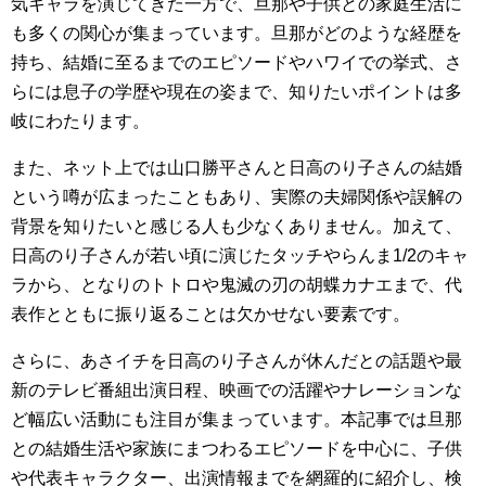
気キャラを演じてきた一方で、旦那や子供との家庭生活に
も多くの関心が集まっています。旦那がどのような経歴を
持ち、結婚に至るまでのエピソードやハワイでの挙式、さ
らには息子の学歴や現在の姿まで、知りたいポイントは多
岐にわたります。
また、ネット上では山口勝平さんと日高のり子さんの結婚
という噂が広まったこともあり、実際の夫婦関係や誤解の
背景を知りたいと感じる人も少なくありません。加えて、
日高のり子さんが若い頃に演じたタッチやらんま1/2のキャ
ラから、となりのトトロや鬼滅の刃の胡蝶カナエまで、代
表作とともに振り返ることは欠かせない要素です。
さらに、あさイチを日高のり子さんが休んだとの話題や最
新のテレビ番組出演日程、映画での活躍やナレーションな
ど幅広い活動にも注目が集まっています。本記事では旦那
との結婚生活や家族にまつわるエピソードを中心に、子供
や代表キャラクター、出演情報までを網羅的に紹介し、検