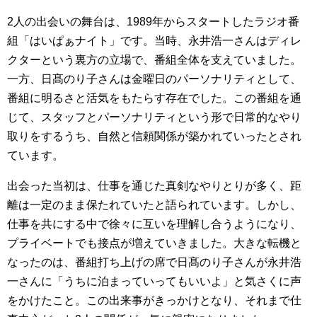
2人の出会いの舞台は、1989年からスタートしたラジオ番
組「はいぱぁナイト」です。当時、永井浩一さんはディレ
クターという裏方の立場で、番組全体を支えていました。
一方、日髙のり子さんは金曜日のパーソナリティとして、
番組に明るさと活気をもたらす存在でした。この番組を通
じて、スタッフとパーソナリティという形で日常的なやり
取りをするうち、自然と信頼関係が築かれていったとされ
ています。
出会った当初は、仕事を通じた真剣なやりとりが多く、距
離は一定のまま保たれていたと語られています。しかし、
仕事を共にする中で徐々に互いを理解し合うようになり、
プライベートでも接点が増えていきました。大きな転機と
なったのは、番組打ち上げの席で日髙のり子さんが永井浩
一さんに「うちに泊まっていってもいいよ」と気さくに声
をかけたこと。この出来事がきっかけとなり、それまで仕