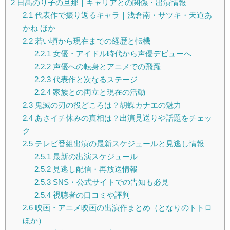
2
日髙のり子の旦那｜キャリアとの関係・出演情報
2.1
代表作で振り返るキャラ｜浅倉南・サツキ・天道あ
かね ほか
2.2
若い頃から現在までの経歴と転機
2.2.1
女優・アイドル時代から声優デビューへ
2.2.2
声優への転身とアニメでの飛躍
2.2.3
代表作と次なるステージ
2.2.4
家族との両立と現在の活動
2.3
鬼滅の刃の役どころは？胡蝶カナエの魅力
2.4
あさイチ休みの真相は？出演見送りや話題をチェッ
ク
2.5
テレビ番組出演の最新スケジュールと見逃し情報
2.5.1
最新の出演スケジュール
2.5.2
見逃し配信・再放送情報
2.5.3
SNS・公式サイトでの告知も必見
2.5.4
視聴者の口コミや評判
2.6
映画・アニメ映画の出演作まとめ（となりのトトロ
ほか）