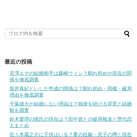
最近の投稿
宮澤エマの結婚相手は森崎ウィン？馴れ初めや現在の関
係を徹底調査
坂井真紀といしだ壱成の関係は？馴れ初め・同棲・破局
理由を徹底調査
千葉雄大が結婚しない理由は？独身を続ける背景と結婚
観を調査
鈴木愛理の彼氏の現在は？田中碧との破局報道と歴代恋
人まとめ
佐々木蔵之介に子供はいる？妻の妊娠・息子の噂と現在