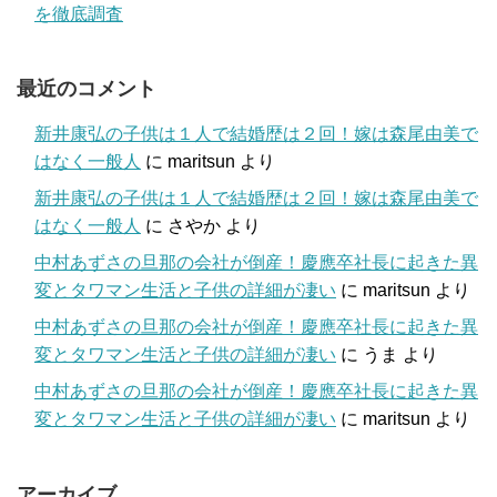
を徹底調査
最近のコメント
新井康弘の子供は１人で結婚歴は２回！嫁は森尾由美で
はなく一般人
に
maritsun
より
新井康弘の子供は１人で結婚歴は２回！嫁は森尾由美で
はなく一般人
に
さやか
より
中村あずさの旦那の会社が倒産！慶應卒社長に起きた異
変とタワマン生活と子供の詳細が凄い
に
maritsun
より
中村あずさの旦那の会社が倒産！慶應卒社長に起きた異
変とタワマン生活と子供の詳細が凄い
に
うま
より
中村あずさの旦那の会社が倒産！慶應卒社長に起きた異
変とタワマン生活と子供の詳細が凄い
に
maritsun
より
アーカイブ