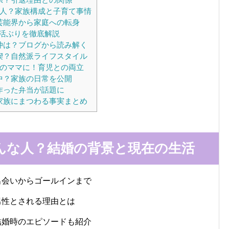
3人？家族構成と子育て事情
芸能界から家庭への転身
活ぶりを徹底解説
仲は？ブログから読み解く
喫？自然派ライフスタイル
児のママに！育児との両立
中？家族の日常を公開
作った弁当が話題に
家族にまつわる事実まとめ
んな人？結婚の背景と現在の生活
出会いからゴールインまで
男性とされる理由とは
結婚時のエピソードも紹介