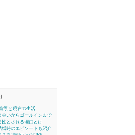
e
]
背景と現在の生活
出会いからゴールインまで
男性とされる理由とは
結婚時のエピソードも紹介
県？引退理由との関係