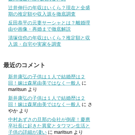
辻井伸行の年収はいくら？現在と全盛
期の推定額や収入源を徹底調査
反田恭平の元妻サーシャとは？離婚理
由や画像・再婚まで徹底解説
清塚信也の年収はいくら？推定額と収
入源・自宅や実家を調査
最近のコメント
新井康弘の子供は１人で結婚歴は２
回！嫁は森尾由美ではなく一般人
に
maritsun
より
新井康弘の子供は１人で結婚歴は２
回！嫁は森尾由美ではなく一般人
に
さ
やか
より
中村あずさの旦那の会社が倒産！慶應
卒社長に起きた異変とタワマン生活と
子供の詳細が凄い
に
maritsun
より