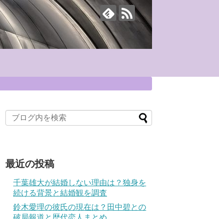
最近の投稿
千葉雄大が結婚しない理由は？独身を
続ける背景と結婚観を調査
鈴木愛理の彼氏の現在は？田中碧との
破局報道と歴代恋人まとめ