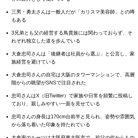
三男・勇太さんは一般人だが「カリスマ美容師」との噂
もある
3兄弟とも父の経営する鳥貴族には関わっておらず、そ
れぞれ独立した道を歩んでいる
大倉忠司さんは「後継者は社員から選ぶ」と公言し、家
族経営を避けている
大倉忠司さんの自宅は大阪のタワーマンションで、高層
階からの眺望がSNSで注目された
忠司さんはX（旧Twitter）で家族や日常を頻繁に投稿し
ており、親しみやすい一面を見せている
忠司さんの身長は170cm台前半と見られ、姿勢や雰囲気
から落ち着いた印象を持たれている
大倉家のルーツは大阪府東大阪市で、祖父の代からもの