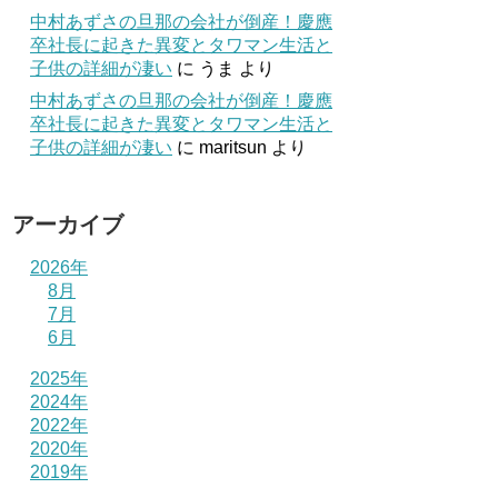
中村あずさの旦那の会社が倒産！慶應
卒社長に起きた異変とタワマン生活と
子供の詳細が凄い
に
うま
より
中村あずさの旦那の会社が倒産！慶應
卒社長に起きた異変とタワマン生活と
子供の詳細が凄い
に
maritsun
より
アーカイブ
2026年
8月
7月
6月
2025年
2024年
2022年
2020年
2019年