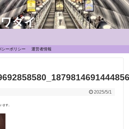
なワダイ
！
バシーポリシー
運営者情報
9692858580_187981469144485
2025/5/1
います。