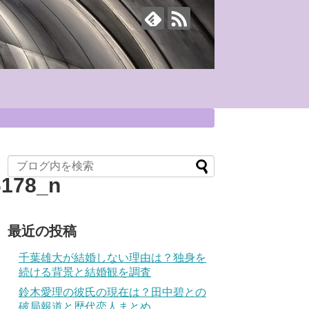
6178_n
最近の投稿
千葉雄大が結婚しない理由は？独身を
続ける背景と結婚観を調査
鈴木愛理の彼氏の現在は？田中碧との
破局報道と歴代恋人まとめ