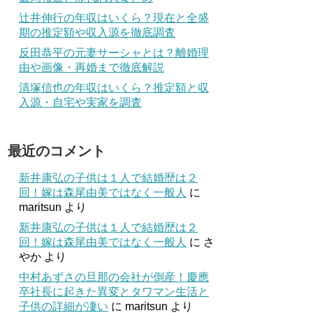
辻井伸行の年収はいくら？現在と全盛
期の推定額や収入源を徹底調査
反田恭平の元妻サーシャとは？離婚理
由や画像・再婚まで徹底解説
清塚信也の年収はいくら？推定額と収
入源・自宅や実家を調査
最近のコメント
新井康弘の子供は１人で結婚歴は２
回！嫁は森尾由美ではなく一般人
に
maritsun
より
新井康弘の子供は１人で結婚歴は２
回！嫁は森尾由美ではなく一般人
に
さ
やか
より
中村あずさの旦那の会社が倒産！慶應
卒社長に起きた異変とタワマン生活と
子供の詳細が凄い
に
maritsun
より