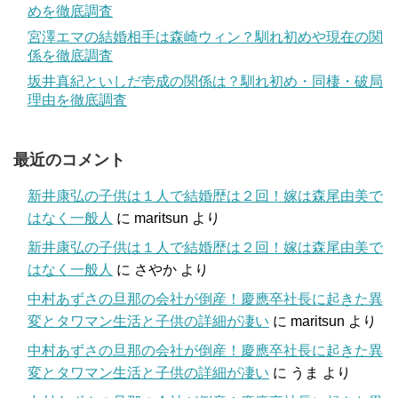
めを徹底調査
宮澤エマの結婚相手は森崎ウィン？馴れ初めや現在の関
係を徹底調査
坂井真紀といしだ壱成の関係は？馴れ初め・同棲・破局
理由を徹底調査
最近のコメント
新井康弘の子供は１人で結婚歴は２回！嫁は森尾由美で
はなく一般人
に
maritsun
より
新井康弘の子供は１人で結婚歴は２回！嫁は森尾由美で
はなく一般人
に
さやか
より
中村あずさの旦那の会社が倒産！慶應卒社長に起きた異
変とタワマン生活と子供の詳細が凄い
に
maritsun
より
中村あずさの旦那の会社が倒産！慶應卒社長に起きた異
変とタワマン生活と子供の詳細が凄い
に
うま
より