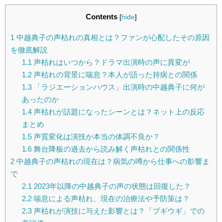
Contents
[
hide
]
1
中越典子の声枯れの真相とは？ファンが心配したその原因
を徹底解説
1.1
声枯れはいつから？ドラマ出演時の声に異変が
1.2
声枯れの背景に喘息？本人が語った持病との関係
1.3
「ラジエーションハウス」出演時の中越典子に何が
あったのか
1.4
声枯れが話題になったシーンとは？ネット上の反応
まとめ
1.5
声質変化は演技か本当の体調不良か？
1.6
舞台降板の過去から読み解く声枯れとの関係性
2
中越典子の声枯れの現在は？病気の噂から仕事への影響ま
で
2.1
2023年以降の中越典子の声の状態は回復した？
2.2
喘息による声枯れ、現在の治療法や予防策は？
2.3
声枯れが演技に与えた影響とは？「ブギウギ」での