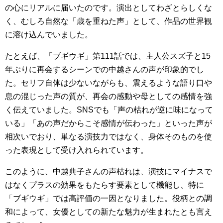
の心にリアルに届いたのです。演出としてわざとらしくな
く、むしろ自然な「歳を重ねた声」として、作品の世界観
に溶け込んでいました。
たとえば、「ブギウギ」第111話では、主人公スズ子と15
年ぶりに再会するシーンでの中越さんの声が印象的でし
た。セリフ自体は少ないながらも、震えるような語り口や
息の混じった声の質が、再会の感動や母としての感情を強
く伝えていました。SNSでも「声の枯れが逆に味になって
いる」「あの声だからこそ感情が伝わった」といった声が
相次いでおり、単なる演技力ではなく、身体そのものを使
った表現として受け入れられています。
このように、中越典子さんの声枯れは、演技にマイナスで
はなくプラスの効果をもたらす要素として機能し、特に
「ブギウギ」では高評価の一因となりました。役柄との調
和によって、女優としての新たな魅力が生まれたとも言え