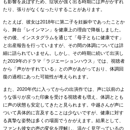
も影響を及ぼすため、症状が強く出る時期には声がかすれ
たり、張りがなくなったりすることがあります。
たとえば、彼女は2018年に第二子を妊娠中であったことか
ら、舞台「レインマン」を健康上の理由で降板しました。
その後、インスタグラムを通じて「母子ともに健康です」
と出産報告を行っていますが、その間の体調については詳
細に語られていません。しかし、その時期に続いて出演し
た2019年のドラマ「ラジエーションハウス」では、視聴者
から「声がかすれている」との声があがっており、体調回
復の過程にあった可能性が考えられます。
また、2020年代に入ってからの出演作では、声に以前のよ
うな張りが戻った印象を受ける視聴者も増え、体調ととも
に声の状態も安定してきたと見られます。中越さんが声に
ついて具体的に言及することは少ないですが、健康に対す
る真摯な姿勢は多くの場面でうかがえます。結果として、
ファンも彼女の声の変化を理解し、温かく見守っているの