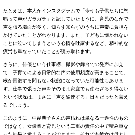
たとえば、本人がインスタグラムで「今朝も子供たちに怒
鳴って声がガラガラ」と記していたように、育児のなかで
声を張る場面が多く、知らず知らずのうちに声帯に負担を
かけていたことがわかります。また、子どもに懐かれない
ことに泣いてしまうという心情を吐露するなど、精神的な
疲労も重なっていたことが読み取れます。
さらに、俳優という仕事柄、撮影や舞台での発声に加え
て、子育てによる日常的な声の使用頻度が高まることで、
喉が回復する間もない状態になっていた可能性もありま
す。仕事で張った声をそのまま家庭でも使わざるを得ない
という状況は、まさに「声を酷使する」日々だったと言え
るでしょう。
このように、中越典子さんの声枯れは単なる一過性のもの
ではなく、女優業と育児という二重の責任の中で積み重な
った結果と考えることができます。それでも彼女は母とし