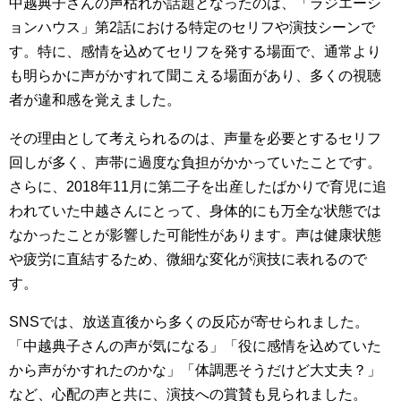
中越典子さんの声枯れが話題となったのは、「ラジエーシ
ョンハウス」第2話における特定のセリフや演技シーンで
す。特に、感情を込めてセリフを発する場面で、通常より
も明らかに声がかすれて聞こえる場面があり、多くの視聴
者が違和感を覚えました。
その理由として考えられるのは、声量を必要とするセリフ
回しが多く、声帯に過度な負担がかかっていたことです。
さらに、2018年11月に第二子を出産したばかりで育児に追
われていた中越さんにとって、身体的にも万全な状態では
なかったことが影響した可能性があります。声は健康状態
や疲労に直結するため、微細な変化が演技に表れるので
す。
SNSでは、放送直後から多くの反応が寄せられました。
「中越典子さんの声が気になる」「役に感情を込めていた
から声がかすれたのかな」「体調悪そうだけど大丈夫？」
など、心配の声と共に、演技への賞賛も見られました。