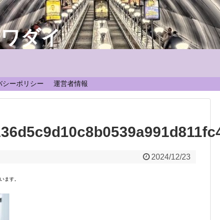
なワダイ
！
バシーポリシー
運営者情報
36d5c9d10c8b0539a991d811fc
2024/12/23
います。