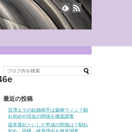
46e
最近の投稿
宮澤エマの結婚相手は森崎ウィン？馴
れ初めや現在の関係を徹底調査
坂井真紀といしだ壱成の関係は？馴れ
初め・同棲・破局理由を徹底調査