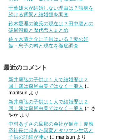
千葉雄大が結婚しない理由は？独身を
続ける背景と結婚観を調査
鈴木愛理の彼氏の現在は？田中碧との
破局報道と歴代恋人まとめ
佐々木蔵之介に子供はいる？妻の妊
娠・息子の噂と現在を徹底調査
最近のコメント
新井康弘の子供は１人で結婚歴は２
回！嫁は森尾由美ではなく一般人
に
maritsun
より
新井康弘の子供は１人で結婚歴は２
回！嫁は森尾由美ではなく一般人
に
さ
やか
より
中村あずさの旦那の会社が倒産！慶應
卒社長に起きた異変とタワマン生活と
子供の詳細が凄い
に
maritsun
より