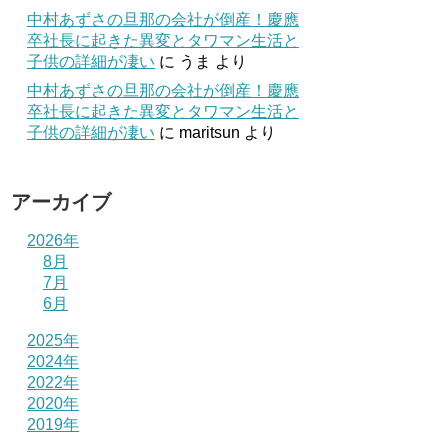
中村あずさの旦那の会社が倒産！慶應
卒社長に起きた異変とタワマン生活と
子供の詳細が凄い
に
うま
より
中村あずさの旦那の会社が倒産！慶應
卒社長に起きた異変とタワマン生活と
子供の詳細が凄い
に
maritsun
より
アーカイブ
2026年
8月
7月
6月
2025年
2024年
2022年
2020年
2019年