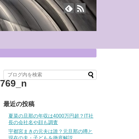
0769_n
最近の投稿
夏菜の旦那の年収は4000万円超？IT社
長の会社名や顔も調査
宇都宮まきの元夫は誰？元旦那の噂と
現在の夫・子どもを徹底解説