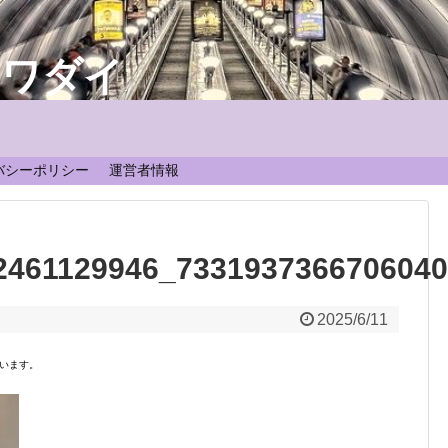
なワダイ
！
バシーポリシー
運営者情報
2461129946_733193736670604
2025/6/11
います。