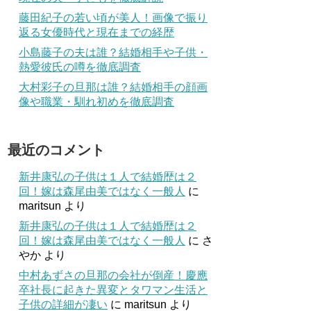
藤田紀子の若い頃が美人！画像で振り
返る女優時代と現在までの経歴
小島藤子の夫は誰？結婚相手や子供・
熱愛彼氏の噂を徹底調査
大村彩子の旦那は誰？結婚相手の顔画
像や職業・馴れ初めを徹底調査
最近のコメント
新井康弘の子供は１人で結婚歴は２
回！嫁は森尾由美ではなく一般人
に
maritsun
より
新井康弘の子供は１人で結婚歴は２
回！嫁は森尾由美ではなく一般人
に
さ
やか
より
中村あずさの旦那の会社が倒産！慶應
卒社長に起きた異変とタワマン生活と
子供の詳細が凄い
に
maritsun
より