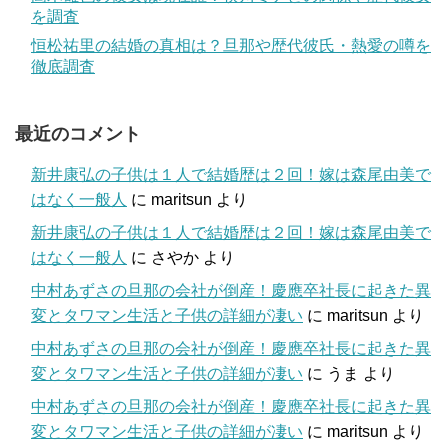
を調査
恒松祐里の結婚の真相は？旦那や歴代彼氏・熱愛の噂を
徹底調査
最近のコメント
新井康弘の子供は１人で結婚歴は２回！嫁は森尾由美で
はなく一般人
に
maritsun
より
新井康弘の子供は１人で結婚歴は２回！嫁は森尾由美で
はなく一般人
に
さやか
より
中村あずさの旦那の会社が倒産！慶應卒社長に起きた異
変とタワマン生活と子供の詳細が凄い
に
maritsun
より
中村あずさの旦那の会社が倒産！慶應卒社長に起きた異
変とタワマン生活と子供の詳細が凄い
に
うま
より
中村あずさの旦那の会社が倒産！慶應卒社長に起きた異
変とタワマン生活と子供の詳細が凄い
に
maritsun
より