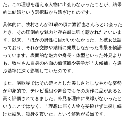
た。この理想を超える人物に出会わなかったことが、結果
的に結婚という選択肢から遠ざけたのです。
具体的に、牧村さんが21歳の頃に渡哲也さんらと出会った
とき、その圧倒的な魅力と存在感に強く惹かれたといいま
す。以来、「ほかの男性に目がいかなかった」と彼女は語
っており、それが交際や結婚に発展しなかった背景を物語
っています。表面的な魅力や身長・体型といった外見より
も、牧村さん自身の内面の価値観や美学が「夫候補」を選
ぶ基準に深く影響していたのです。
また、演歌界ではその楚々とした美しさとしなやかな姿勢
が印象的で、テレビ番組や舞台でもその所作に品があると
高く評価されてきました。外見を理由に良縁がなかったと
いうことではなく、「理想に届く人物を妥協せずに探し続
けた結果、独身を貫いた」という解釈が妥当です。