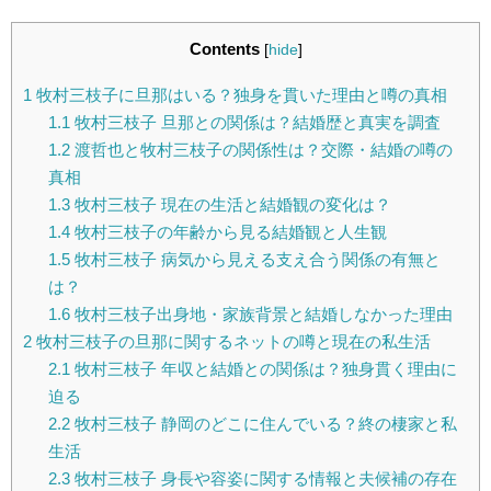
Contents
[
hide
]
1
牧村三枝子に旦那はいる？独身を貫いた理由と噂の真相
1.1
牧村三枝子 旦那との関係は？結婚歴と真実を調査
1.2
渡哲也と牧村三枝子の関係性は？交際・結婚の噂の
真相
1.3
牧村三枝子 現在の生活と結婚観の変化は？
1.4
牧村三枝子の年齢から見る結婚観と人生観
1.5
牧村三枝子 病気から見える支え合う関係の有無と
は？
1.6
牧村三枝子出身地・家族背景と結婚しなかった理由
2
牧村三枝子の旦那に関するネットの噂と現在の私生活
2.1
牧村三枝子 年収と結婚との関係は？独身貫く理由に
迫る
2.2
牧村三枝子 静岡のどこに住んでいる？終の棲家と私
生活
2.3
牧村三枝子 身長や容姿に関する情報と夫候補の存在