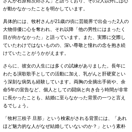
さんか石原裕次郎さん」と語っており、その2人以外には心
が動かなかったことを明かしています。
具体的には、牧村さんが21歳の頃に芸能界で出会った2人の
大物俳優に心を奪われ、それ以降「他の男性にはまったく
目が向かなかった」と語っています。また、実際に交際し
ていたわけではないものの、深い尊敬と憧れの念を抱き続
けていたことがうかがえます。
さらに、彼女の人生には多くの試練がありました。長年に
わたる演歌歌手としての活動に加え、乳がんと肝硬変とい
う深刻な病気も経験しています。両胸の全摘出手術や、余
命5年の宣告など、個人としての闘病と向き合う時間が非常
に長かったことも、結婚に至らなかった背景の一つと言え
るでしょう。
「牧村三枝子 旦那」という検索がされる背景には、「あれ
ほど魅力的な人がなぜ結婚していないのか？」という素朴