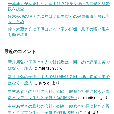
千葉雄大が結婚しない理由は？独身を続ける背景と結婚
観を調査
鈴木愛理の彼氏の現在は？田中碧との破局報道と歴代恋
人まとめ
佐々木蔵之介に子供はいる？妻の妊娠・息子の噂と現在
を徹底調査
最近のコメント
新井康弘の子供は１人で結婚歴は２回！嫁は森尾由美で
はなく一般人
に
maritsun
より
新井康弘の子供は１人で結婚歴は２回！嫁は森尾由美で
はなく一般人
に
さやか
より
中村あずさの旦那の会社が倒産！慶應卒社長に起きた異
変とタワマン生活と子供の詳細が凄い
に
maritsun
より
中村あずさの旦那の会社が倒産！慶應卒社長に起きた異
変とタワマン生活と子供の詳細が凄い
に
うま
より