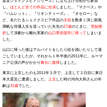
楽堂シェイクスピアシリーズ』に立ち上げ当初から参加
し、
ほとんど全ての作品に出演
しました。『マクベス』や
『ハムレット』、『リオンティーズ』、『オセロー』な
ど、名だたるシェイクスピア作品の
主役
を数多く演じ順風
満帆な俳優人生を送っていた矢先の
27歳
のときに、
突如挫
折
して演劇から離れ実家の
山口県岩国市に帰って
しまいま
した。
山口に帰った後はアルバイトをしたり絵を描いたりして過
ごしていましたが、それから１年半後の2011年に、ルーマ
ニア公演の声がかかり
舞台に復帰
しました。
東京に上京したのも2011年３月で、上京して２日目に東日
本大震災に遭遇しました。
上京
した時の河内大和さんの年
齢は
32歳
でした。