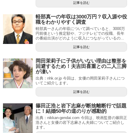
記事を読む
軽部真一の年収は3000万円？収入源や役
職をわかりやすく調査
軽部真一さんの年収について調べていると、3000万
円前後という推定額や、フジテレビでの役職、長年
の番組出演がどのように収入につながっているの...
記事を読む
岡田茉莉子に子供がいない理由は整形を
回避するため！夫吉田喜重との二人三脚
が凄い
出典：nhk.or.jp 今回は、女優の岡田茉莉子さんにつ
いてご紹介します。
記事を読む
篠田正浩と岩下志麻が断捨離断行で話題
に！結婚50年の道のりが感動的
出典：nikkan-gendai.com 今回は、映画監督の篠田正
浩さんと女優の岩下志麻さん夫婦についてご紹介し
ます。