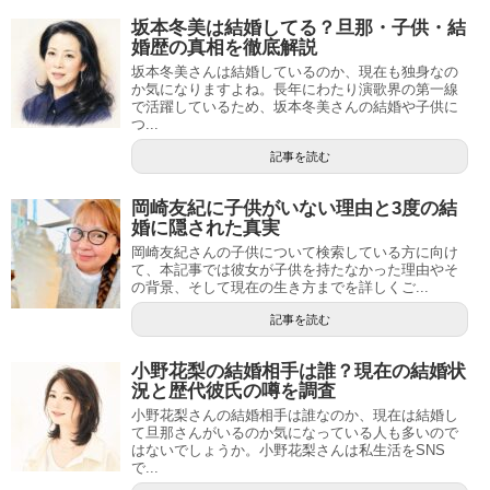
坂本冬美は結婚してる？旦那・子供・結
婚歴の真相を徹底解説
坂本冬美さんは結婚しているのか、現在も独身なの
か気になりますよね。長年にわたり演歌界の第一線
で活躍しているため、坂本冬美さんの結婚や子供に
つ...
記事を読む
岡崎友紀に子供がいない理由と3度の結
婚に隠された真実
岡崎友紀さんの子供について検索している方に向け
て、本記事では彼女が子供を持たなかった理由やそ
の背景、そして現在の生き方までを詳しくご...
記事を読む
小野花梨の結婚相手は誰？現在の結婚状
況と歴代彼氏の噂を調査
小野花梨さんの結婚相手は誰なのか、現在は結婚し
て旦那さんがいるのか気になっている人も多いので
はないでしょうか。小野花梨さんは私生活をSNS
で...