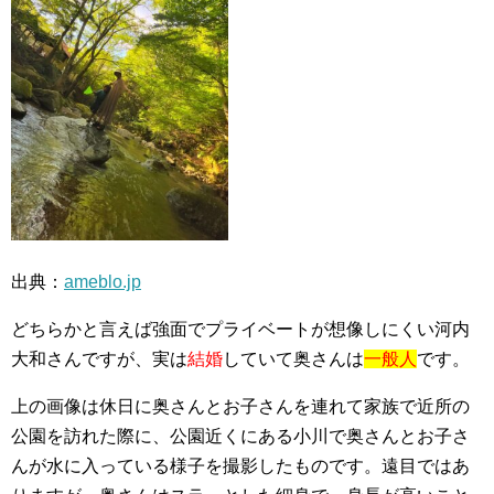
出典：
ameblo.jp
どちらかと言えば強面でプライベートが想像しにくい河内
大和さんですが、実は
結婚
していて奥さんは
一般人
です。
上の画像は休日に奥さんとお子さんを連れて家族で近所の
公園を訪れた際に、公園近くにある小川で奥さんとお子さ
んが水に入っている様子を撮影したものです。遠目ではあ